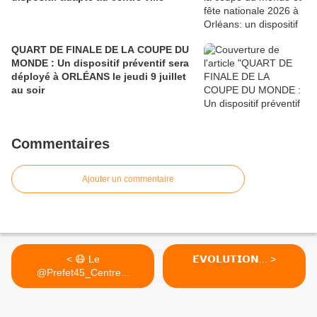
QUART DE FINALE DE LA COUPE DU
MONDE : Un dispositif préventif sera
déployé à ORLÉANS le jeudi 9 juillet
au soir
Commentaires
Ajouter un commentaire
< 😷 Le
𝗘́𝗩𝗢𝗟𝗨𝗧𝗜𝗢𝗡... >
@Prefet45_Centre...