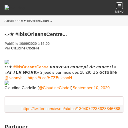
MENU
Accueil
» •.•★ #IbisOrleansCentre...
•.•★ #IbisOrleansCentre...
Publié le 10/09/2020 à 16:00
Par
Claudine Clodelle
•.•★
#IbisOrleansCentre
𝙣𝙤𝙪𝙫𝙚𝙖𝙪 𝙘𝙤𝙣𝙘𝙚𝙥𝙩 𝙙𝙚 𝙘𝙤𝙣𝙘𝙚𝙧𝙩𝙨
«𝘼𝙁𝙏𝙀𝙍 𝙒𝙊𝙍𝙆» 2 jeudis par mois dès 18h30 𝟭𝟱 𝗼𝗰𝘁𝗼𝗯𝗿𝗲
@ivaanyh
…
https://t.co/HZZBuksaoH
Claudine Clodelle (
@ClaudineClodell
)
September 10, 2020
https://twitter.com/i/web/status/1304072238623346688
Partager