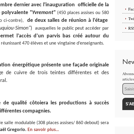
embre dernier avec l'inauguration officielle de la
Fa
le polyvalente
"Yvremont"
(450 places assises ou 580
Twi
de deux salles de réunion à l‘étage
o ci-contre),
ouquiou-Simon"
)
RS
auxquelles le public peut accéder par
rmet l’accès d’un parvis bas créé autour du
 réunissant 470 élèves et une vingtaine d’enseignants.
New
ion énergétique présente une façade originale
ge de cuivre de trois teintes différentes et des
Abonne
article
ral.
Email
te de qualité côtoiera les productions à succès
ifférentes compagnies.
le salle modulable (308 places assises/ 860 debout) sera
aël Gregorio.
En savoir plus…