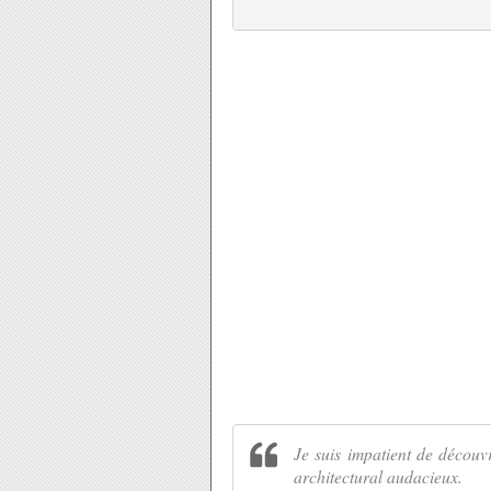
Je suis impatient de découv
architectural audacieux.