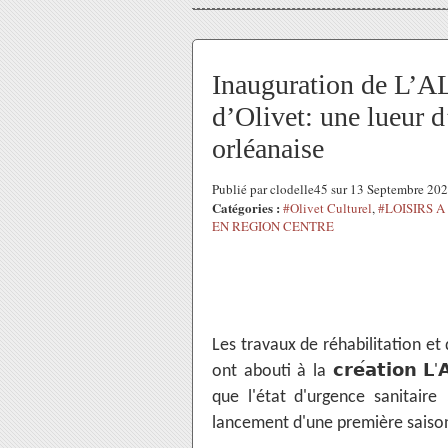
Inauguration de L’A
d’Olivet: une lueur d
orléanaise
Publié par clodelle45 sur 13 Septembre 20
Catégories :
#Olivet Culturel
,
#LOISIRS 
EN REGION CENTRE
Les travaux de réhabilitation et
𝗰𝗿𝗲
𝗮𝘁𝗶𝗼𝗻
𝗟

ont abouti à la
'
que l'état d'urgence sanitair
lancement d'une première saiso