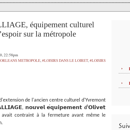
LLIAGE, équipement culturel
’espoir sur la métropole
20, 22:58pm
A ORLEANS METROPOLE
,
#LOISIRS DANS LE LOIRET
,
#LOISIRS
 d'extension de l'ancien centre culturel d'Yvremont
𝗟𝗟𝗜𝗔𝗚𝗘
𝗻𝗼𝘂𝘃𝗲𝗹
𝗲
𝗾𝘂𝗶𝗽𝗲𝗺𝗲𝗻𝘁
𝗢𝗹𝗶𝘃𝗲𝘁
,
d'
e avait contraint à la fermeture avant même le
n.
Sui