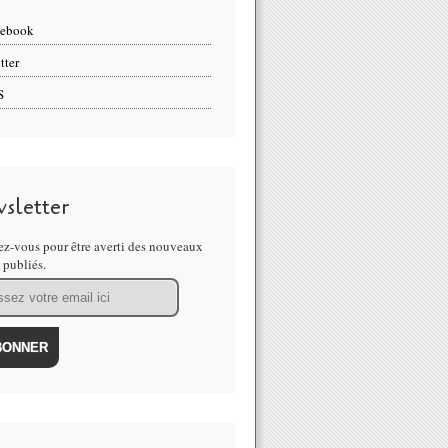
cebook
tter
S
sletter
z-vous pour être averti des nouveaux
s publiés.