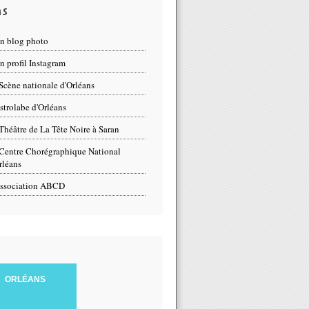
ns
n blog photo
 profil Instagram
Scène nationale d'Orléans
strolabe d'Orléans
Théâtre de La Tête Noire à Saran
Centre Chorégraphique National
rléans
ssociation ABCD