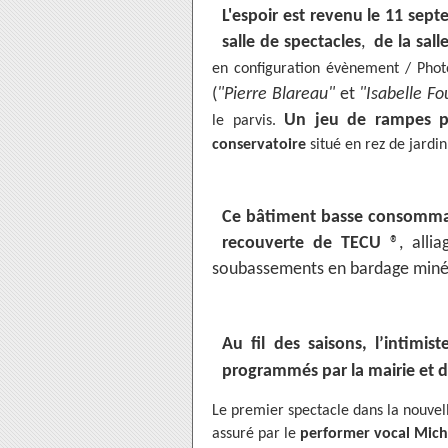
L'espoir est revenu le 11 sept
salle de spectacles
,
de la sal
en configuration évènement / Phot
(
"Pierre Blareau"
et
"Isabelle F
Un jeu de rampes pe
le parvis.
conservatoire
situé en rez de jardin
Ce bâtiment basse consommat
recouverte de TECU
®, allia
soubassements en bardage miné
Au fil des saisons, l’intimis
programmés par la mairie et d
Le premier spectacle dans la nouvel
assuré par le
performer vocal Mich