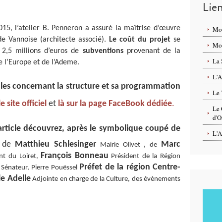
Lie
15, l’atelier B. Penneron a assuré la maîtrise d’œuvre
Mo
de Vannoise (architecte associé).
Le coût du projet
se
Mon
t 2,5 millions d’euros de
subventions
provenant de la
La 
e l’Europe et de l’Ademe.
L'A
iles concernant la structure et sa programmation
Le 
e site officiel
et
là sur la page FaceBook dédiée
.
Le 
d'O
article découvrez, après le symbolique coupé de
L'A
de
Matthieu Schlesinger
Marc
Mairie Olivet , de
François Bonneau
nt du Loiret,
Président de la Région
Préfet de la région Centre-
énateur, Pierre Pouëssel
le Adelle
Adjointe en charge de la Culture, des évènements