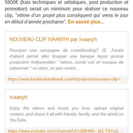
5600€ (frais techniques et artistiques, post production et
promotion) serait un minimum pour réaliser ce nouveau
clip,
"vitrine d’un projet plus conséquent qui verra le jour
en début d’année prochaine".
En savoir plus...
NOUVEAU CLIP IVAANYH par Ivaanyh
Pourquoi une campagne de crowdfunding? 🤔 J'avais
d'abord pensé aller braquer une banque façon grosse
production hollywoodien " talons, combi cuir et masque de
catwoman " ou alors, un peu moins...
https://www.kisskissbankbank.com/fr/projects/nouveau-clip-ivaanyh
Ivaanyh
Enjoy the videos and music you love, upload original
content, and share it all with friends, family, and the world on
YouTube.
https://www.youtube.com/channel/UCnDBH9It---j51-T87ui1wA/videos