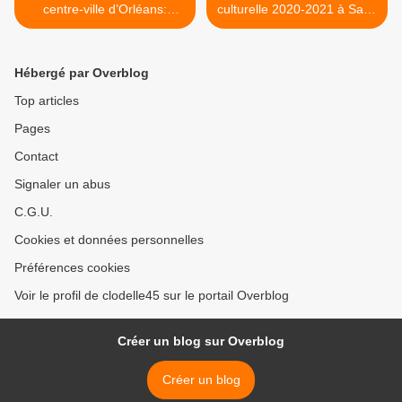
centre-ville d’Orléans:
culturelle 2020-2021 à Saint
Découvrez les lauréats -
Jean de la Ruelle et
Thème Jardins du futur du
téléchargez la brochure >
7 septembre au 1er
Hébergé par Overblog
novembre
Top articles
Pages
Contact
Signaler un abus
C.G.U.
Cookies et données personnelles
Préférences cookies
Voir le profil de clodelle45 sur le portail Overblog
Créer un blog sur Overblog
Créer un blog