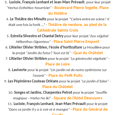
3.
Luciole, François Lenhard et Jean-Marc Prévault
, pour leur projet
Boulevard Pierre Segelle, Place
"Hortus Esthético-Nourricier"
-
du théâtre
4.
Le Théâtre des Minuits
pour le projet "L’arbre entre en scène ! Il
Théâtre de verdure, au pied de la
était une fois la forêt …" -
Cathédrale Sainte Croix
5.
Estrella Silvestro et Chantal Detry
pour leur projet '
Zoo végétal
Place Saint Pierre Empont
Hélianthus Giganteus"
-
6.
L’Atelier Olivier Striblen, l’école d’horticulture
La Mouillère pour
Quai du Châtelet
le projet
"Jardin du futur? Tout est là"
-
7.
L’Atelier Olivier Striblen
pour le projet
"La générosité végétale"
-
Place de Loire
8
. Laviverte
pour le projet
"Un jardin né de notre optimisme sur
Place du Petit Puits
l’avenir"
-
9.
Les Pépinières Couteau Orléans
pour le projet
"Le jardin d’Eden"
-
Place du Châtelet
10.
Songes et Jardins, Charpentes Petrot
pour le projet
"Souffle
Square de l’Abbé Desnoyers
magique – Maho No iki"
-
11.
Luciole, François Lenhard, Jean-Marc Prévault
pour le projet
Place du Général de
"Dans ce jardin il y a à voir et à manger"
-