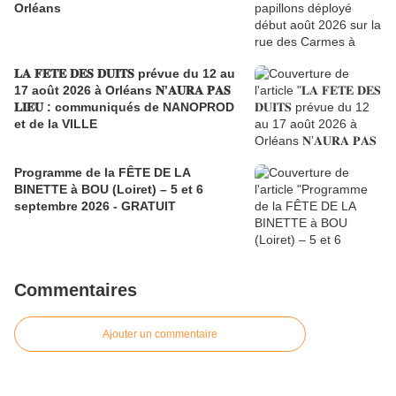
Orléans
𝐋𝐀 𝐅𝐄𝐓𝐄 𝐃𝐄𝐒 𝐃𝐔𝐈𝐓𝐒 prévue du 12 au
17 août 2026 à Orléans 𝐍’𝐀𝐔𝐑𝐀 𝐏𝐀𝐒
𝐋𝐈𝐄𝐔 : communiqués de NANOPROD
et de la VILLE
Programme de la FÊTE DE LA
BINETTE à BOU (Loiret) – 5 et 6
septembre 2026 - GRATUIT
Commentaires
Ajouter un commentaire