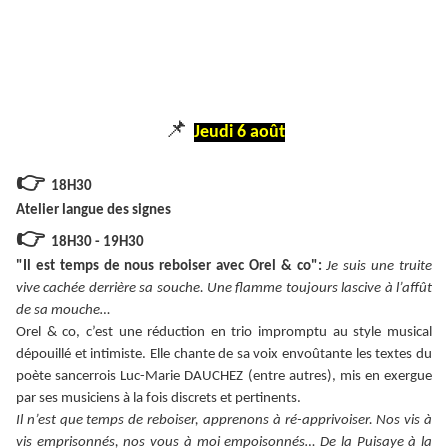
📌
Jeudi 6 août
👉
18H30
Atelier langue des signes
👉
18H30 - 19H30
"Il est temps de nous reboiser avec Orel & co":
Je suis une truite
vive cachée derrière sa souche. Une flamme toujours lascive à l’affût
de sa mouche…
Orel & co, c’est une réduction en trio impromptu au style musical
dépouillé et intimiste. Elle chante de sa voix envoûtante les textes du
poète sancerrois Luc-Marie DAUCHEZ (entre autres), mis en exergue
par ses musiciens à la fois discrets et pertinents.
Il n’est que temps de reboiser, apprenons à ré-apprivoiser. Nos vis à
vis emprisonnés, nos vous à moi empoisonnés…
De la Puisaye à la