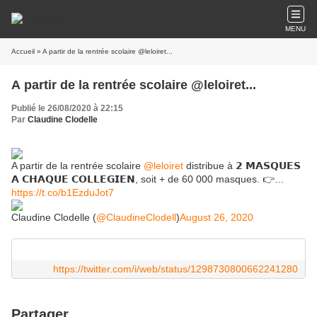
MENU
Accueil
» A partir de la rentrée scolaire @leloiret...
A partir de la rentrée scolaire @leloiret...
Publié le 26/08/2020 à 22:15
Par
Claudine Clodelle
A partir de la rentrée scolaire
@leloiret
distribue à 𝟮 𝗠𝗔𝗦𝗤𝗨𝗘𝗦
𝗔 𝗖𝗛𝗔𝗤𝗨𝗘 𝗖𝗢𝗟𝗟𝗘𝗚𝗜𝗘𝗡, soit + de 60 000 masques. 👉…
https://t.co/b1EzduJot7
Claudine Clodelle (
@ClaudineClodell
)
August 26, 2020
https://twitter.com/i/web/status/1298730800662241280
Partager