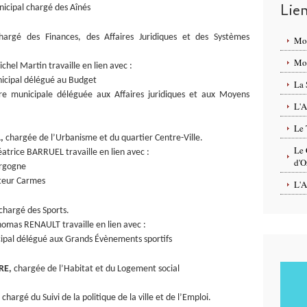
Lie
icipal chargé des Aînés
hargé des Finances, des Affaires Juridiques et des Systèmes
Mo
Mon
ichel Martin travaille en lien avec :
icipal délégué au Budget
La 
̀re municipale déléguée aux Affaires juridiques et aux Moyens
L'A
Le 
,
chargée de l’Urbanisme et du quartier Centre-Ville.
Le 
Béatrice BARRUEL travaille en lien avec :
d'O
urgogne
teur Carmes
L'A
chargé des Sports.
 Thomas RENAULT travaille en lien avec :
al délégué aux Grands Évènements sportifs
RE,
chargée de l’Habitat et du Logement social
, chargé du Suivi de la politique de la ville et de l’Emploi.