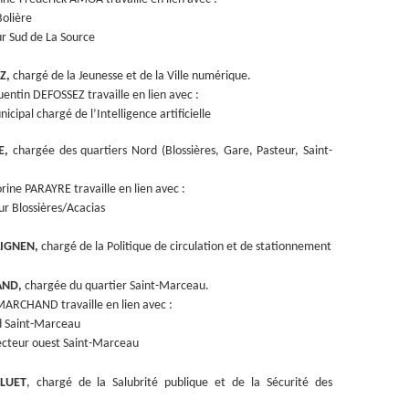
olière
ur Sud de La Source
Z,
chargé de la Jeunesse et de la Ville numérique.
Quentin DEFOSSEZ travaille en lien avec :
nicipal chargé de l’Intelligence artificielle
E,
chargée des quartiers Nord (Blossières, Gare, Pasteur, Saint-
Corine PARAYRE travaille en lien avec :
ur Blossières/Acacias
AIGNEN,
chargé de la Politique de circulation et de stationnement
AND,
chargée du quartier Saint-Marceau.
e MARCHAND travaille en lien avec :
d Saint-Marceau
ecteur ouest Saint-Marceau
NLUET
, chargé de la Salubrité publique et de la Sécurité des