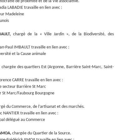
ocratie de proximité et de la Vie associative.
Nadia LABADIE travaille en lien avec :
eur Madeleine
unois
BAULT,
chargé de la « Ville Jardin », de la Biodiversité, des
Jean-Paul IMBAULT travaille en lien avec :
ersité et la Cause animale
,
chargée des quartiers Est (Argonne, Barrière Saint-Marc, Saint-
Florence CARRE travaille en lien avec :
secteur Barrière St Marc
ur St Marc/Faubourg Bourgogne
gé du Commerce, de l’artisanat et des marchés.
Luc NANTIER travaille en lien avec :
ipal délégué au Commerce
k AMOA,
chargée du Quartier de la Source.
nne-Frédérick AMOA travaille en lien avec :