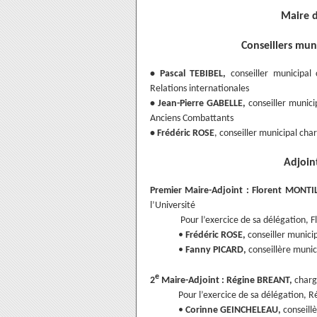
Maire d
Conseillers mun
• Pascal TEBIBEL,
conseiller municipal 
Relations internationales
• Jean-Pierre GABELLE,
conseiller municip
Anciens Combattants
• Frédéric ROSE
, conseiller municipal cha
Adjoint
Premier Maire-Adjoint : Florent MONTI
l’Université
Pour l’exercice de sa délégation, 
•
Frédéric ROSE,
conseiller municip
•
Fanny PICARD,
conseillère munic
e
2
Maire-Adjoint : Régine BREANT,
charge
Pour l’exercice de sa délégation, 
•
Corinne GEINCHELEAU,
conseille