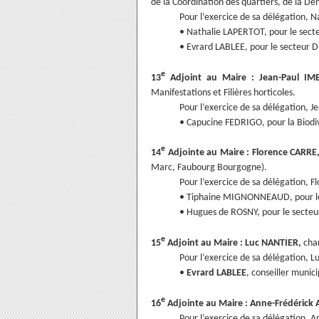
de la Coordination des quartiers, de la Dém
Pour l’exercice de sa délégation, 
• Nathalie LAPERTOT, pour le sect
• Evrard LABLEE, pour le secteur D
e
13
Adjoint au Maire : Jean-Paul IM
Manifestations et Filières horticoles.
Pour l’exercice de sa délégation, 
• Capucine FEDRIGO, pour la Biodiv
e
14
Adjointe au Maire : Florence CARRE
Marc, Faubourg Bourgogne).
Pour l’exercice de sa délégation, 
• Tiphaine MIGNONNEAUD, pour le 
• Hugues de ROSNY, pour le secte
e
15
Adjoint au Maire : Luc NANTIER,
char
Pour l’exercice de sa délégation, 
•
Evrard LABLEE
, conseiller munic
e
16
Adjointe au Maire : Anne-Frédéric
Pour l’exercice de sa délégation, A