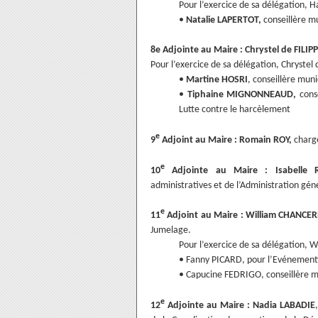
Pour l’exercice de sa délégation,
•
Natalie LAPERTOT,
conseillère mu
8e Adjointe au Maire : Chrystel de FILIPP
Pour l’exercice de sa délégation, Chrystel 
•
Martine HOSRI
, conseillère muni
•
Tiphaine MIGNONNEAUD,
conse
Lutte contre le harcèlement
e
9
Adjoint au Maire : Romain ROY,
charge
e
10
Adjointe au Maire : Isabelle 
administratives et de l’Administration géne
e
11
Adjoint au Maire : William CHANCER
Jumelage.
Pour l’exercice de sa délégation, 
• Fanny PICARD, pour l’Evénement
• Capucine FEDRIGO, conseillère m
e
12
Adjointe au Maire : Nadia LABADIE