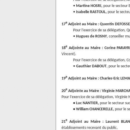
•
Martine HOSRI,
pour le secteur B
•
Isabelle RASTOUL,
pour le secte
e
17
Adjoint au Maire : Quentin DEFOSSE
Pour l’exercice de sa délégation, 
•
Hugues de ROSNY
, conseiller mu
e
18
Adjointe au Maire : Corine PARAYR
Vincent).
Pour l’exercice de sa délégation, 
•
Gauthier DABOUT
, pour le secte
e
19
Adjoint au Maire : Charles-Eric LEM
e
20
Adjointe au Maire : Virginie MARCH
Pour l’exercice de sa délégation, Virgini
• Luc NANTIER,
pour le secteur su
• William CHANCERELLE,
pour le s
e
21
Adjoint au Maire : Laurent BLA
établissements recevant du public.