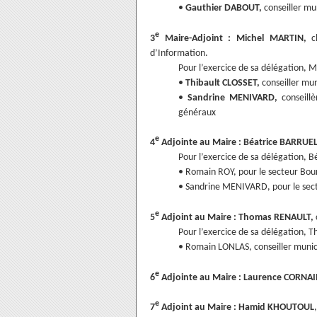
•
Gauthier DABOUT,
conseiller mun
e
3
Maire-Adjoint : Michel MARTIN,
c
d’Information.
Pour l’exercice de sa délégation, M
•
Thibault CLOSSET,
conseiller mun
•
Sandrine MENIVARD,
conseille
généraux
e
4
Adjointe au Maire : Béatrice BARRUEL
Pour l’exercice de sa délégation, 
• Romain ROY, pour le secteur Bo
• Sandrine MENIVARD, pour le sec
e
5
Adjoint au Maire : Thomas RENAULT,
Pour l’exercice de sa délégation,
• Romain LONLAS, conseiller municip
e
6
Adjointe au Maire : Laurence CORNAI
e
7
Adjoint au Maire : Hamid KHOUTOUL