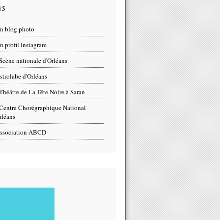
ns
n blog photo
 profil Instagram
Scène nationale d'Orléans
strolabe d'Orléans
Théâtre de La Tête Noire à Saran
Centre Chorégraphique National
rléans
ssociation ABCD