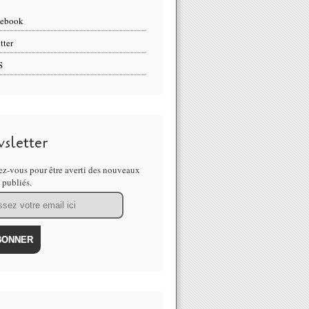
cebook
tter
S
sletter
z-vous pour être averti des nouveaux
s publiés.