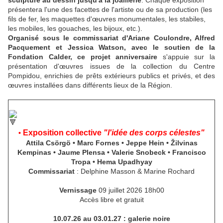
sculpture au dessin jusqu'à la joaillerie
. Chaque exposition
présentera l'une des facettes de l'artiste ou de sa production (les
fils de fer, les maquettes d'œuvres monumentales, les stabiles,
les mobiles, les gouaches, les bijoux, etc.).
Organisé sous le commissariat d'Ariane Coulondre, Alfred
Pacquement et Jessica Watson, avec le soutien de la
Fondation Calder, ce projet anniversaire
s'appuie sur la
présentation d'œuvres issues de la collection du Centre
Pompidou, enrichies de prêts extérieurs publics et privés, et des
œuvres installées dans différents lieux de la Région.
Exposition collective
"l'idée des corps célestes"
•
Attila Csörgö • Marc Fornes • Jeppe Hein • Žilvinas
Kempinas • Jaume Plensa • Valerie Snobeck • Francisco
Tropa • Hema Upadhyay
Commissariat
: Delphine Masson & Marine Rochard
Vernissage
09 juillet 2026 18h00
Accès libre et gratuit
10.07.26 au 03.01.27 : galerie noire