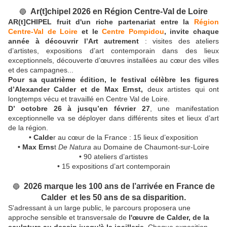
Ar(t]chipel 2026 en Région Centre-Val de Loire
🔵
AR(t]CHIPEL fruit d'un riche partenariat entre la
Région
Centre-Val de Loire
et le
Centre Pompidou
, invite chaque
année à découvrir l’Art autrement
: visites des ateliers
d’artistes, expositions d’art contemporain dans des lieux
exceptionnels, découverte d’œuvres installées au cœur des villes
et des campagnes...
Pour sa quatrième édition, le festival célèbre les figures
d’Alexander Calder et de Max Ernst,
deux artistes qui ont
longtemps vécu et travaillé en Centre Val de Loire.
D’ octobre 26 à jusqu’en février 27
, une manifestation
exceptionnelle va se déployer dans différents sites et lieux d’art
de la région.
• Calde
r au cœur de la France : 15 lieux d’exposition
• Max Erns
t
De Natura
au Domaine de Chaumont-sur-Loire
• 90 ateliers d’artistes
• 15 expositions d’art contemporain
2026 marque les 100 ans de l’arrivée en France de
🔵
Calder
et les 50 ans de sa disparition.
S'adressant à un large public, le parcours proposera une
approche sensible et transversale de
l'œuvre de Calder, de la