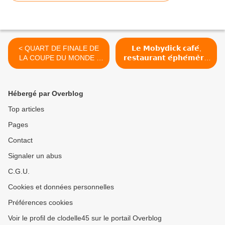
< QUART DE FINALE DE
𝗟𝗲 𝗠𝗼𝗯𝘆𝗱𝗶𝗰𝗸 𝗰𝗮𝗳𝗲́,
LA COUPE DU MONDE :
𝗿𝗲𝘀𝘁𝗮𝘂𝗿𝗮𝗻𝘁 𝗲́𝗽𝗵𝗲́𝗺𝗲̀𝗿𝗲
Un dispositif préventif sera
du Centre de Création
déployé à ORLÉANS le
Contemporaine Olivier
jeudi 9 juillet au soir
Debré - Tours jusqu'au 27
Hébergé par Overblog
septembre >
Top articles
Pages
Contact
Signaler un abus
C.G.U.
Cookies et données personnelles
Préférences cookies
Voir le profil de clodelle45 sur le portail Overblog