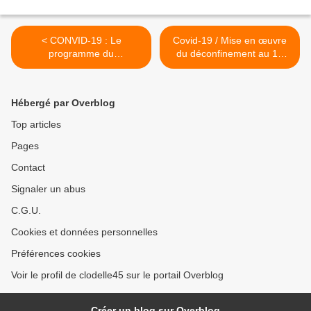
< CONVID-19 : Le
Covid-19 / Mise en œuvre
programme du
du déconfinement au 11
PRINTEMPS DE BOURGES
mai: le Premier ministre
IMAGINAIRE – Soyez
Edouard Philippe en précise
connectés du 21 au 26 avril
les bases >
Hébergé par Overblog
2020
Top articles
Pages
Contact
Signaler un abus
C.G.U.
Cookies et données personnelles
Préférences cookies
Voir le profil de clodelle45 sur le portail Overblog
Créer un blog sur Overblog