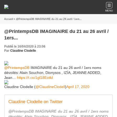
MENU
Accueil
» @PrintempsDB IMAGINAIRE du 21 au 26 avril / 1ers...
@PrintempsDB IMAGINAIRE du 21 au 26 avril /
1ers...
Publié le 16/04/2020 à 23:06
Par
Claudine Clodelle
@PrintempsDB
IMAGINAIRE du 21 au 26 avril / 1ers noms
dévoilés: Alain Souchon, Dionysos , IZÏA, JEANNE ADDED,
Jean…
https://t.co/1gl18Eotld
Claudine Clodelle (
@ClaudineClodell
)
April 17, 2020
Claudine Clodelle on Twitter
@PrintempsDB IMAGINAIRE du 21 au 26 avril / 1ers noms
dévoilés: Alain Souchon, Dionysos , IZÏA, JEANNE ADDED,