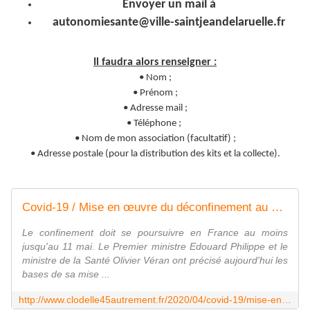
Envoyer un mail à
autonomiesante@ville-saintjeandelaruelle.fr
Il faudra alors renseigner :
• Nom ;
• Prénom ;
• Adresse mail ;
• Téléphone ;
• Nom de mon association (facultatif) ;
• Adresse postale (pour la distribution des kits et la collecte).
Covid-19 / Mise en œuvre du déconfinement au 11 mai: le Premier ministre Edouard Philippe en précise les bases - VIVRE AUTREMENT VOS LOISIRS avec Clodelle
Le confinement doit se poursuivre en France au moins
jusqu'au 11 mai. Le Premier ministre Edouard Philippe et le
ministre de la Santé Olivier Véran ont précisé aujourd'hui les
bases de sa mise ...
http://www.clodelle45autrement.fr/2020/04/covid-19/mise-en-oeuvre-du-deconfinement-au-11-mai-le-premier-ministre-edouard-philippe-en-precise-les-bases.html