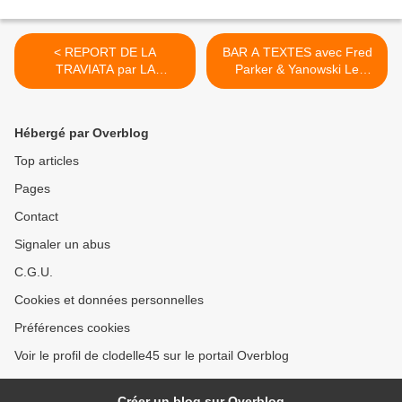
< REPORT DE LA
BAR A TEXTES avec Fred
TRAVIATA par LA
Parker & Yanowski Le
FABRIQUE OPÉRA VAL DE
cirque des mirages - St
LOIRE du 19 AU 21 juin
Jean de Braye 4 MARS
2020 au ZÉNITH
2020 >
Hébergé par Overblog
D’ORLÉANS
Top articles
Pages
Contact
Signaler un abus
C.G.U.
Cookies et données personnelles
Préférences cookies
Voir le profil de clodelle45 sur le portail Overblog
Créer un blog sur Overblog