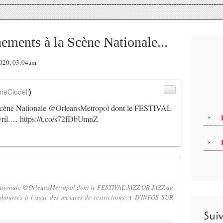
nts à la Scène Nationale...
2020, 03:04am
neClodell
)
ène Nationale
@OrleansMetropol
dont le FESTIVAL
vril.…
https://t.co/s72fDbUmnZ
tionale @OrleansMetropol dont le FESTIVAL JAZZ OR JAZZ au
oursés à l'issue des mesures de restrictions. + D'INFOS SUR
Sui