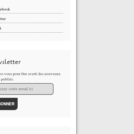
cebook
tter
S
sletter
z-vous pour être averti des nouveaux
s publiés.