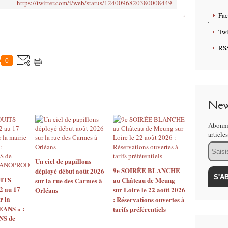
https://twitter.com/i/web/status/1240096820380008449
Fa
Twi
RS
0
New
Abonne
article
Email
Un ciel de papillons
9e SOIRÉE BLANCHE
déployé début août 2026
ITS
au Château de Meung
sur la rue des Carmes à
2 au 17
sur Loire le 22 août 2026
Orléans
r la
: Réservations ouvertes à
EANS » :
tarifs préférentiels
S de