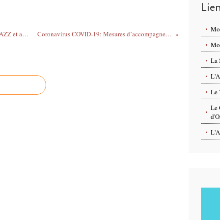
Lie
Mo
CORONAVIRUS : Annulation JAZZ OR JAZZ et autres événements de la Scène nationale d'Orléans jusqu'au lundi 20 avril
Coronavirus COVID-19: Mesures d’accompagnement des entreprises et contacts utiles en Région Centre Val de Loire
Mon
La 
L'A
Le 
Le 
d'O
L'A