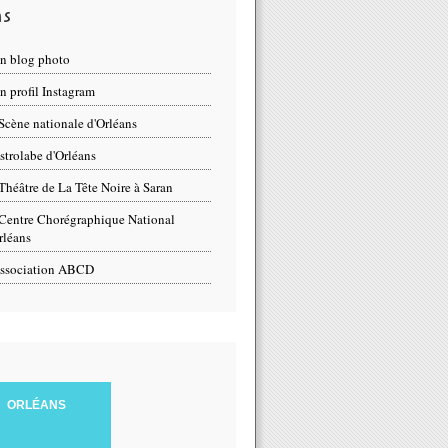
ns
n blog photo
 profil Instagram
Scène nationale d'Orléans
strolabe d'Orléans
Théâtre de La Tête Noire à Saran
Centre Chorégraphique National
rléans
ssociation ABCD