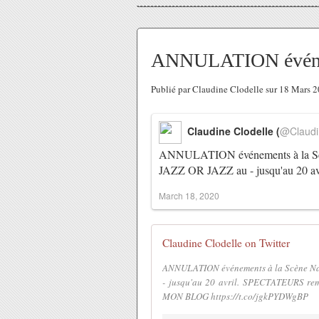
ANNULATION événeme
Publié par Claudine Clodelle sur 18 Mars 
Claudine Clodelle (
@Claudi
ANNULATION événements à la Sc
JAZZ OR JAZZ au - jusqu'au 20 a
March 18, 2020
Claudine Clodelle on Twitter
ANNULATION événements à la Scène Na
- jusqu'au 20 avril. SPECTATEURS remb
MON BLOG https://t.co/jgkPYDWgBP