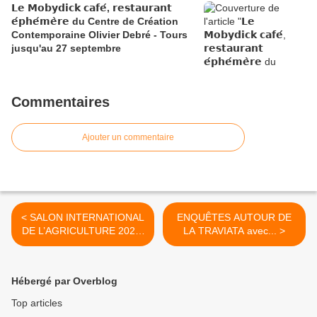
𝗟𝗲 𝗠𝗼𝗯𝘆𝗱𝗶𝗰𝗸 𝗰𝗮𝗳𝗲́, 𝗿𝗲𝘀𝘁𝗮𝘂𝗿𝗮𝗻𝘁
𝗲́𝗽𝗵𝗲́𝗺𝗲̀𝗿𝗲 du Centre de Création
Contemporaine Olivier Debré - Tours
jusqu'au 27 septembre
Commentaires
Ajouter un commentaire
< SALON INTERNATIONAL
ENQUÊTES AUTOUR DE
DE L’AGRICULTURE 2020:
LA TRAVIATA avec... >
Nouvelles Renaissance(s)
en Centre Val De Loire et à
Chambord
Hébergé par Overblog
Top articles