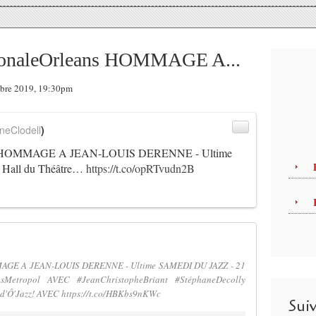
tionaleOrleans HOMMAGE A...
mbre 2019, 19:30pm
neClodell
)
OMMAGE A JEAN-LOUIS DERENNE - Ultime
Hall du Théâtre…
https://t.co/opRTvudn2B
MAGE A JEAN-LOUIS DERENNE - Ultime SAMEDI DU JAZZ - 21
sMetropol AVEC #JeanChristopheBriant #StéphaneDecolly
s d'Ô'Jazz! AVEC https://t.co/HBKbs9nKWc
Sui