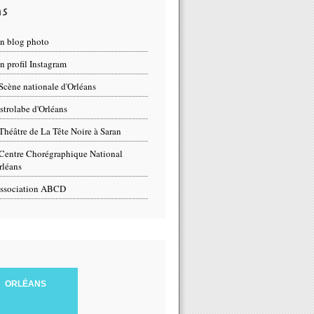
ns
n blog photo
 profil Instagram
Scène nationale d'Orléans
strolabe d'Orléans
Théâtre de La Tête Noire à Saran
Centre Chorégraphique National
rléans
ssociation ABCD