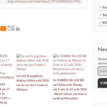
https://twitter.com/i/web/status/1197220785624145921
Fa
Twi
RS
0
New
Abonne
article
Email
Un ciel de papillons
9e SOIRÉE BLANCHE
déployé début août 2026
ITS
au Château de Meung
sur la rue des Carmes à
2 au 17
sur Loire le 22 août 2026
Orléans
r la
: Réservations ouvertes à
EANS » :
tarifs préférentiels
S de