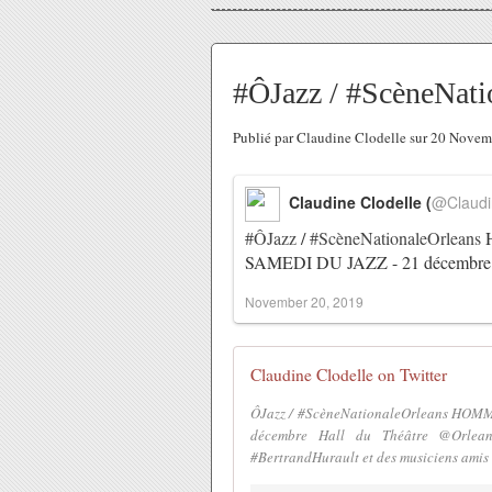
#ÔJazz / #ScèneNa
Publié par Claudine Clodelle sur 20 Nove
Claudine Clodelle (
@Claudi
#ÔJazz
/
#ScèneNationaleOrleans
H
SAMEDI DU JAZZ - 21 décembre 
November 20, 2019
Claudine Clodelle on Twitter
ÔJazz / #ScèneNationaleOrleans HOM
décembre Hall du Théâtre @Orlean
#BertrandHurault et des musiciens ami