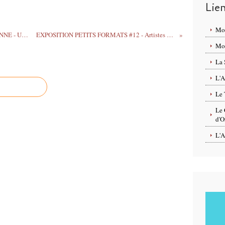
Lie
Mo
Concert hommage à JEAN-LOUIS DERENNE - Ultime Samedi du jazz le 21 décembre - Théâtre d'Orléans - GRATUIT
EXPOSITION PETITS FORMATS #12 - Artistes Orléanais à Meung-sur-Loire du 22 novembre au 20 décembre 2019
Mon
La 
L'A
Le 
Le 
d'O
L'A