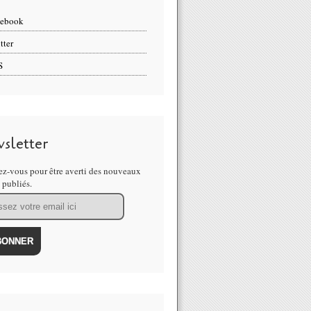
cebook
tter
S
sletter
z-vous pour être averti des nouveaux
s publiés.