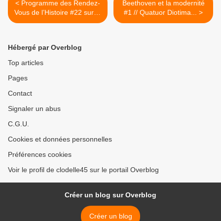
< Programme des Rendez-
Beethoven et la modernité
Vous de l’Histoire #22 sur le
#1 // Quatuor Diotima... >
thème de l’Italie - GRATUIT
à Blois du 9 au 13 octobre
2019
Hébergé par Overblog
Top articles
Pages
Contact
Signaler un abus
C.G.U.
Cookies et données personnelles
Préférences cookies
Voir le profil de clodelle45 sur le portail Overblog
Créer un blog sur Overblog
Créer un blog