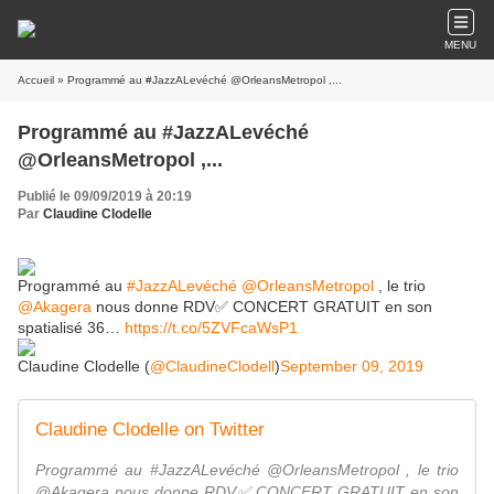
MENU
Accueil
» Programmé au #JazzALevéché @OrleansMetropol ,...
Programmé au #JazzALevéché
@OrleansMetropol ,...
Publié le 09/09/2019 à 20:19
Par
Claudine Clodelle
Programmé au
#JazzALevéché
@OrleansMetropol
, le trio
@Akagera
nous donne RDV✅ CONCERT GRATUIT en son
spatialisé 36…
https://t.co/5ZVFcaWsP1
Claudine Clodelle (
@ClaudineClodell
)
September 09, 2019
Claudine Clodelle on Twitter
Programmé au #JazzALevéché @OrleansMetropol , le trio
@Akagera nous donne RDV✅ CONCERT GRATUIT en son