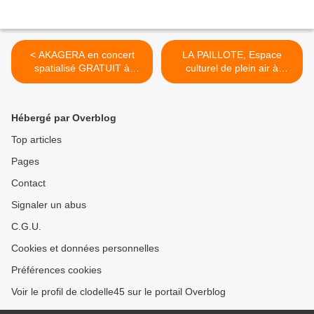
< AKAGERA en concert
LA PAILLOTE, Espace
spatialisé GRATUIT à
culturel de plein air à
ORMES le 26 septembre à
Orléans :
18h30
PROGRAMMATION
artistique jusqu’au 22
Hébergé par Overblog
septembre 2019 >
Top articles
Pages
Contact
Signaler un abus
C.G.U.
Cookies et données personnelles
Préférences cookies
Voir le profil de clodelle45 sur le portail Overblog