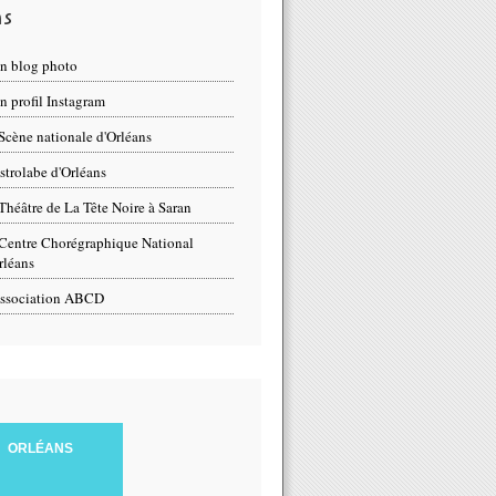
ns
n blog photo
 profil Instagram
Scène nationale d'Orléans
strolabe d'Orléans
Théâtre de La Tête Noire à Saran
Centre Chorégraphique National
rléans
ssociation ABCD