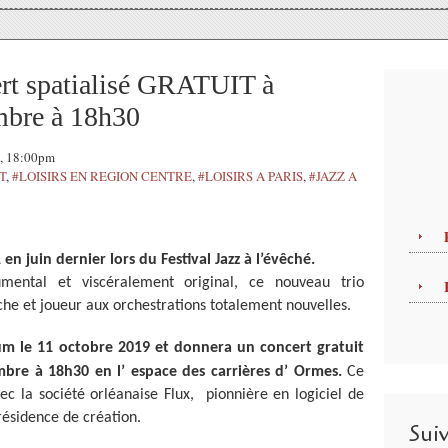
 spatialisé GRATUIT à
bre à 18h30
9, 18:00pm
T
,
#LOISIRS EN REGION CENTRE
,
#LOISIRS A PARIS
,
#JAZZ A
juin dernier lors du Festival Jazz à l’évêché.
umental et viscéralement original, ce nouveau trio
che et joueur aux orchestrations totalement nouvelles.
um le 11 octobre 2019 et donnera un concert gratuit
mbre à 18h30 en l’ espace des carrières d’ Ormes.
Ce
c la société orléanaise Flux, pionnière en logiciel de
 résidence de création.
Sui