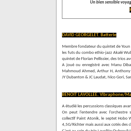
Un bien sensible voyag
DAVID GEORGELET. Batterie
Membre fondateur du quintet de Youn su
les futs du combo ethio-jazz Akalé Wub
quintet de Florian Pellissier, des trios 
A joué ou enregistré avec Manu Diba
Mahmoud Ahmed, Arthur H, Anthony Jo
JY Dubanton & JC Laudat, Nico Gori, Sa
BENOIT LAVOLLEE. Vibraphone/M
A étudié les percussions classiques avan
On peut l’entendre avec l’orchestre 
collectif Paint Atonik, le septet Hobo
4,5G/Richter mais aussi aux cotés des 