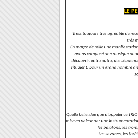
LE P
"
Il est toujours très agréable de re
très 
En marge de mille une manifestation
avons composé une musique pour u
découvrir, entre autre, des séquenc
situaient, pour un grand nombre d'é
so
Quelle belle idée que d'appeler ce TRI
mise en valeur par une instrumentation
les balafons, les trom
Les savanes, les forêt