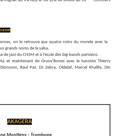
armignat qu’il a reçu le 1er prix de soliste au 33
concours
.
basse
iennes, on le retrouve aux quatre coins du monde avec la
lus grands noms de la salsa.
asse de jazz du CNSM et à l’école des big-bands parisiens.
a et maintenant de Groov'Bones avec le bassiste Thierry
 Dionysos, Raul Paz, DJ Zebra, Oldelaf, Marcel Khalife, Din
AKAGERA
ane Montigny - Trombone