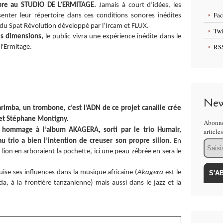
bre au STUDIO DE L’ERMITAGE.
Jamais à court d’idées, les
Fa
enter leur répertoire dans ces conditions sonores inédites
 du Spat Révolution développé par l’Ircam et FLUX.
Twi
is dimensions,
le public vivra une expérience inédite dans le
RS
l'Ermitage.
New
rimba, un trombone, c’est l’ADN de ce projet canaille crée
 et Stéphane Montigny.
Abonne
 hommage à l’album AKAGERA, sorti par le trio Humair,
article
 trio a bien l’intention de creuser son propre sillon.
En
Email
lion en arboraient la pochette, ici une peau zébrée en sera le
ise ses influences dans la musique africaine (
Akagera
est le
, à la frontière tanzanienne) mais aussi dans le jazz et la
.