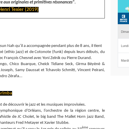
e aux originales et primitives résonances".
Henri Texier (2019)
n Nah qu’il a accompagnée pendant plus de 8 ans, il tient
é (ethio jazz) et de Cotonote (funk) depuis leurs débuts, du
avec François Chesnel avec Yoni Zelnik ou Pierre Durand.
ngo, Chico Buarque, Cheick Tidiane Seck, Girma Bèyènè &
seph, Samy Daussat et Tchavolo Schmitt, Vincent Peirani,
ndro Zérafa...
arimba
t de découvrir le jazz et les musiques improvisées.
symphonique d’Orléans, l’orchestre de la région centre, le
 Whistle de JC Cholet, le big band The Mallet Horn jazz Band,
chanteurs Fred Metayer et Xavier Stubbe.
ème