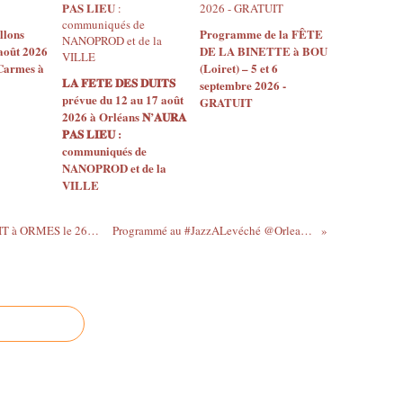
llons
Programme de la FÊTE
août 2026
DE LA BINETTE à BOU
 Carmes à
(Loiret) – 5 et 6
𝐋𝐀 𝐅𝐄𝐓𝐄 𝐃𝐄𝐒 𝐃𝐔𝐈𝐓𝐒
septembre 2026 -
prévue du 12 au 17 août
GRATUIT
2026 à Orléans 𝐍’𝐀𝐔𝐑𝐀
𝐏𝐀𝐒 𝐋𝐈𝐄𝐔 :
communiqués de
NANOPROD et de la
VILLE
AKAGERA en concert spatialisé GRATUIT à ORMES le 26 septembre à 18h30
Programmé au #JazzALevéché @OrleansMetropol ,...