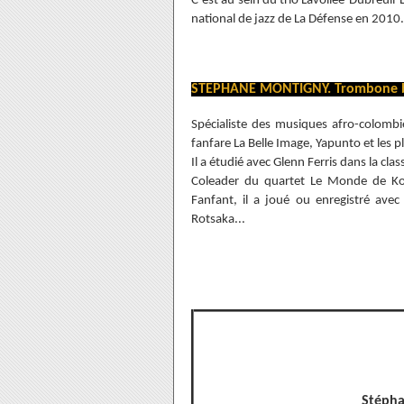
C’est au sein du trio Lavollée-Dubreuil-L
national de jazz de La Défense en 2010
STEPHANE MONTIGNY. Trombone 
Spécialiste des musiques afro-colomb
fanfare La Belle Image, Yapunto et les p
Il a étudié avec Glenn Ferris dans la cl
Coleader du quartet Le Monde de Kot
Fanfant, il a joué ou enregistré avec
Rotsaka...
Stéph