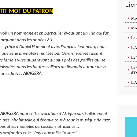
Lie
ETIT MOT DU PATRON
Mo
Mon
cevoir un hommage et en particulier évoquant un Trio qui fut
La 
marquant dans les années 80.
s, grâce à Daniel Humair et avec François Jeanneau, nous
L'A
ne série animalière réalisée par Gérard Vienne faisant
Le 
es jamais vues auparavant au plus près des gorilles qui se
Le 
pisodes, dans les hautes collines du Rwanda autour de la
d'O
urce du Nil :
AKAGERA
.
L'A
O
AKAGERA
pour cette évocation d'Afrique particulièrement
 très inhabituelle qui évoque tour à tour la musique de Jazz,
pes et les multiples percussions africaines...
s profondes et le "Pays aux mille Collines".