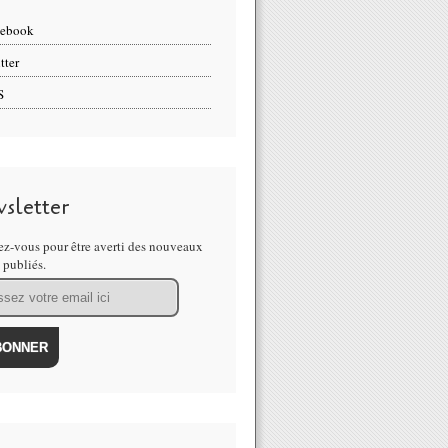
cebook
tter
S
sletter
z-vous pour être averti des nouveaux
s publiés.