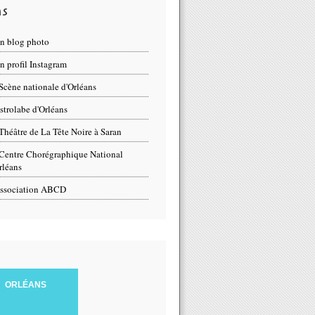
ns
n blog photo
 profil Instagram
Scène nationale d'Orléans
strolabe d'Orléans
Théâtre de La Tête Noire à Saran
Centre Chorégraphique National
rléans
ssociation ABCD