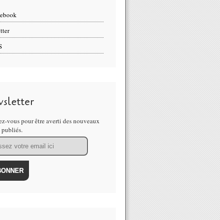
cebook
tter
S
sletter
z-vous pour être averti des nouveaux
s publiés.