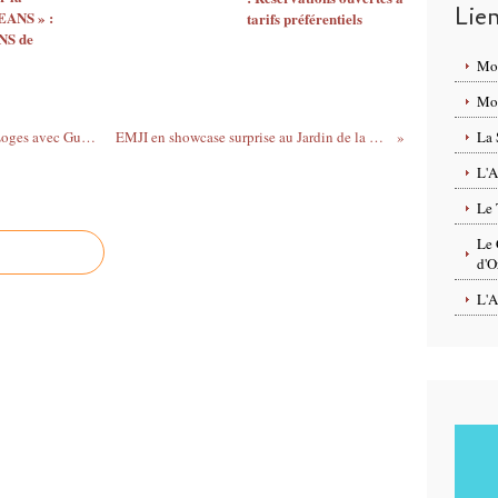
Lie
EANS » :
tarifs préférentiels
S de
Mo
Mon
Chansons au GRAND LOIN de Fay aux Loges avec Guy COURALET et LE P'TIT CREME le 22 septembre 2019
EMJI en showcase surprise au Jardin de la Charpenterie d’ Orléans le samedi 14/09 à 16h
La 
L'A
Le 
Le 
d'O
L'A