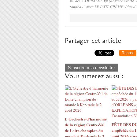
@Guy COURALET🎼(Re)découverte de 
tonneau" avec LE P'TIT CRÈME. Plus d'in
Partager cet article
Repost
S'inscrire à la newsletter
Vous aimerez aussi :
L’Orchestre d’harmonie
FÊTE DES DU
de la région Centre-Val
empêchée du 1
de Loire champion du
août 2026 « pa
monde à Kerkrade le 2