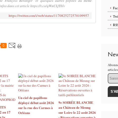
François Béranger "et quelques autres pépites du même
fos dans cet article https://t.co/qWnCLfYblv
Fa
https://twitter.com/i/web/status/1170825272570109957
Twi
RS
0
New
Abonne
article
Email
Un ciel de papillons
9e SOIRÉE BLANCHE
déployé début août 2026
ITS
au Château de Meung
sur la rue des Carmes à
2 au 17
sur Loire le 22 août 2026
Orléans
r la
: Réservations ouvertes à