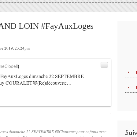
ND LOIN #FayAuxLoges
bre 2019, 23:24pm
neClodell
)
#FayAuxLoges
dimanche 22 SEPTEMBRE
uy
COURALET🎼(Re)découverte…
Sui
es dimanche 22 SEPTEMBRE 🎼Chansons pour enfants avec