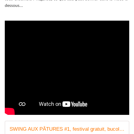
dessous...
SWING AUX PÂTURES #1, festival gratuit, bucolique, participatif et écoresponsable à CHECY les 27, 28 et 29 septembre 2019 - VIVRE AUTREMENT VOS LOISIRS avec Clodelle