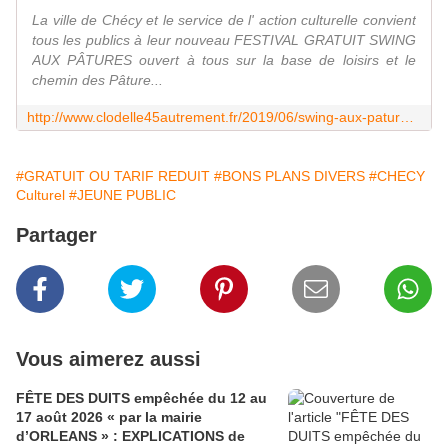
La ville de Chécy et le service de l' action culturelle convient
tous les publics à leur nouveau FESTIVAL GRATUIT SWING
AUX PÂTURES ouvert à tous sur la base de loisirs et le
chemin des Pâture...
http://www.clodelle45autrement.fr/2019/06/swing-aux-patures-1-festival-gratuit-bucolique-participatif-et-ecoresponsable-a-checy-les-27-28-et-29-septembre-2019.html
#GRATUIT OU TARIF REDUIT
#BONS PLANS DIVERS
#CHECY
Culturel
#JEUNE PUBLIC
Partager
Vous aimerez aussi
FÊTE DES DUITS empêchée du 12 au
17 août 2026 « par la mairie
d’ORLEANS » : EXPLICATIONS de