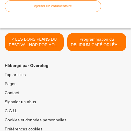
Ajouter un commentaire
< LES BONS PLANS DU
Programmation du
FESTIVAL HOP POP HOP :
DELIRIUM CAFÉ ORLÉANS
le OFF GRATUIT,
entre le 3 octobre et le 12
l’application téléphone
décembre 2019 - GRATUIT
GRATUITE et la carte
>
Hébergé par Overblog
CASHLESS
Top articles
Pages
Contact
Signaler un abus
C.G.U.
Cookies et données personnelles
Préférences cookies