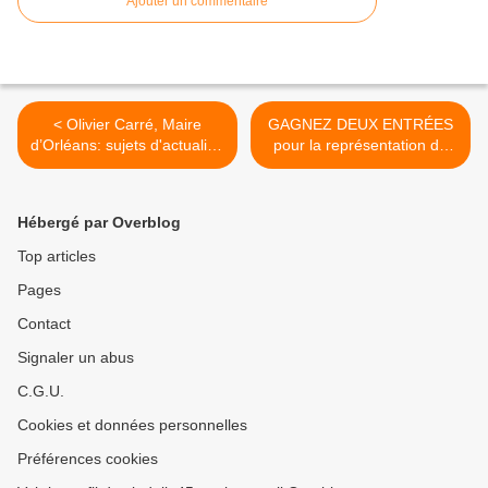
Ajouter un commentaire
< Olivier Carré, Maire
GAGNEZ DEUX ENTRÉES
d’Orléans: sujets d'actualité,
pour la représentation de
bilan du mandat en cours et
de... >
candidature à sa propre
succession
Hébergé par Overblog
Top articles
Pages
Contact
Signaler un abus
C.G.U.
Cookies et données personnelles
Préférences cookies