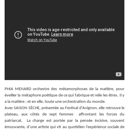
PHIA MENARD orchestre des métamorphoses de la matière, pour
éveiller la métaphore poétique de ce qui fabrique et relie les êtres. Il y
a la matière ; et en elle, toute une orchestration du monde.
Avec SAISON SÈCHE, présentée au Festival d'Avignon, elle retrouve le
plateau, aux côtés de sept femmes affrontant les forces du
patriarcat.
La charge est portée par la pensée incisive, souvent
émouvante, d’une artiste qui vit au quotidien l’expérience sociale de