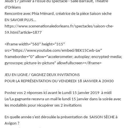
Jeudi 17 janvier à l'issue du spectacle - Salle Barrault, Théâtre
d'Orléans
Rencontre avec Phia Ménard, créatrice de la pièce Saison sèche
EN SAVOIR PLUS…
https://www.scenenationaledorleans.fr/spectacles/saison-che-
59.html?article=1877
<iframe width="560" height="315"
src="https://www.youtube.com/embed/BEK15Cwb-Lw"
frameborder="0" allow="accelerometer; autoplay; encrypted-media;
gyroscope; picture-in-picture" allowfullscreen></iframe>
JEU EN LIGNE / GAGNEZ DEUX INVITATIONS
POUR LA REPRÉSENTATION
DU VENDREDI 18 JANVIER A 20H30
Postez vos 2 réponses ici avant le Lundi 15 janvier 2019 à midi
Le/La gagnante recevra un mail le lundi 15 janvier dans la soirée avec
les modalités pour récupérer ses 2 invitations
En quelle année s’est déroulée la présentation de SAISON SÈCHE à
Avigon ?