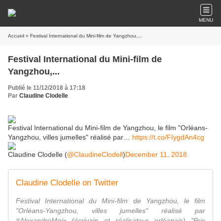
MENU
Accueil
» Festival International du Mini-film de Yangzhou,...
Festival International du Mini-film de
Yangzhou,...
Publié le 11/12/2018 à 17:18
Par
Claudine Clodelle
Festival International du Mini-film de Yangzhou, le film "Orléans-
Yangzhou, villes jumelles" réalisé par…
https://t.co/FIygdAn4cg
Claudine Clodelle (
@ClaudineClodell
)
December 11, 2018
Claudine Clodelle on Twitter
Festival International du Mini-film de Yangzhou, le film
"Orléans-Yangzhou, villes jumelles" réalisé par
#AlexandreMoix (écrivain et réalisateur orléanais) "Prix