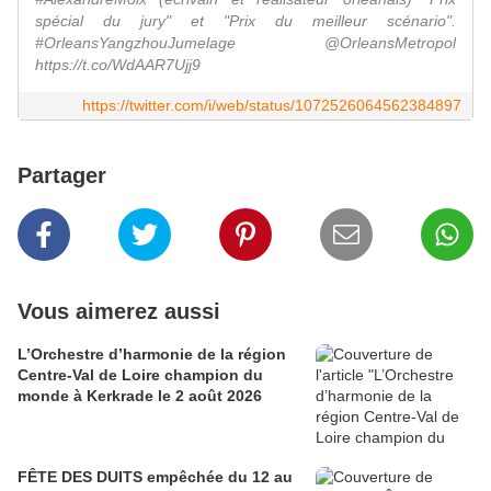
spécial du jury" et "Prix du meilleur scénario".
#OrleansYangzhouJumelage @OrleansMetropol
https://t.co/WdAAR7Ujj9
https://twitter.com/i/web/status/1072526064562384897
Partager
Vous aimerez aussi
L’Orchestre d’harmonie de la région
Centre-Val de Loire champion du
monde à Kerkrade le 2 août 2026
FÊTE DES DUITS empêchée du 12 au