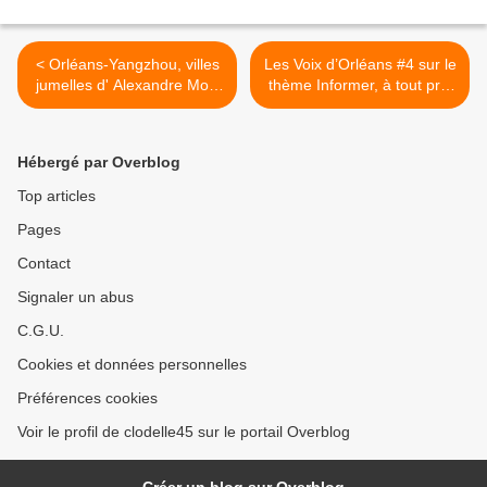
< Orléans-Yangzhou, villes
Les Voix d’Orléans #4 sur le
jumelles d' Alexandre Moix
thème Informer, à tout prix
reçoit 2 prix au Festival
? du 4 au 6 avril 2019 >
International du Mini-film de
Yangzhou
Hébergé par Overblog
Top articles
Pages
Contact
Signaler un abus
C.G.U.
Cookies et données personnelles
Préférences cookies
Voir le profil de clodelle45 sur le portail Overblog