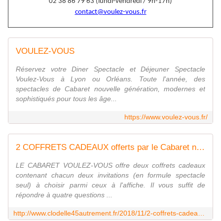
02 38 86 79 63 (lundi-vendredi / 9h-17h)
contact@voulez-vous.fr
VOULEZ-VOUS
Réservez votre Diner Spectacle et Déjeuner Spectacle
Voulez-Vous à Lyon ou Orléans. Toute l'année, des
spectacles de Cabaret nouvelle génération, modernes et
sophistiqués pour tous les âge...
https://www.voulez-vous.fr/
2 COFFRETS CADEAUX offerts par le Cabaret nouvelle génération VOULEZ-VOUS à Orléans et Lyon - VIVRE AUTREMENT VOS LOISIRS avec Clodelle
LE CABARET VOULEZ-VOUS offre deux coffrets cadeaux
contenant chacun deux invitations (en formule spectacle
seul) à choisir parmi ceux à l'affiche. Il vous suffit de
répondre à quatre questions ...
http://www.clodelle45autrement.fr/2018/11/2-coffrets-cadeaux-offerts-par-le-cabaret-nouvelle-generation-voulez-vous-a-orleans-et-lyon.html