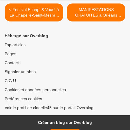
< Festival Echap' & Vous! à
MANIFESTATIONS
La Chapelle-Saint-Mesmin
GRATUITES à Orléans
– Programme du 10 au 20
dans le cadre des
octobre 2018
commémorations de la
GRANDE GUERRE >
Hébergé par Overblog
Top articles
Pages
Contact
Signaler un abus
C.G.U.
Cookies et données personnelles
Préférences cookies
Voir le profil de clodelle45 sur le portail Overblog
Créer un blog sur Overblog