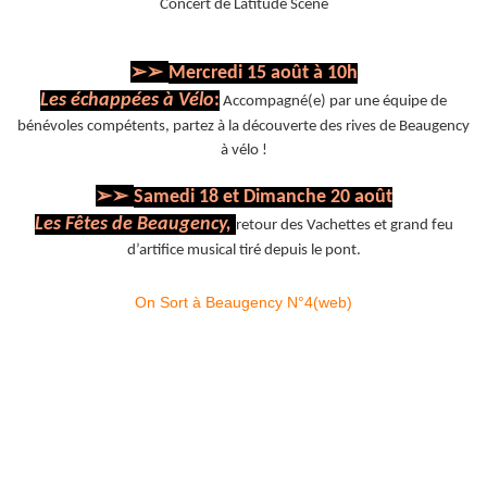
Concert de Latitude Scène
➢➢
Mercredi 15 août à 10h
Les échappées à Vélo
:
Accompagné(e) par une équipe de
bénévoles compétents, partez à la découverte des rives de Beaugency
à vélo !
➢➢
Samedi 18 et Dimanche 20 août
Les Fêtes de Beaugency,
retour des Vachettes et grand feu
d’artifice musical tiré depuis le pont.
On Sort à Beaugency N°4(web)