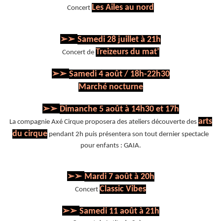
Les Ailes au nord
Concert
➢➢
Samedi 28 juillet à 21h
Treizeurs du mat’
Concert de
➢➢
Samedi 4 août / 18h-22h30
Marché nocturne
➢➢
Dimanche 5 août à 14h30 et 17h
arts
La compagnie Axé Cirque proposera des ateliers découverte des
du cirque
pendant 2h puis présentera son tout dernier spectacle
pour enfants : GAIA.
➢➢
Mardi 7 août à 20h
Classic Vibes
Concert
➢➢
Samedi 11 août à 21h