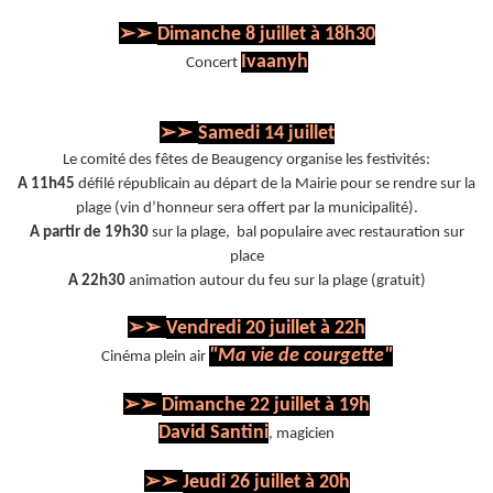
➢➢
Dimanche 8 juillet à 18h30
Ivaanyh
Concert
➢➢
Samedi 14 juillet
Le comité des fêtes de Beaugency organise les festivités:
A 11h45
défilé républicain au départ de la Mairie pour se rendre sur la
plage (vin d’honneur sera offert par la municipalité).
A partir de 19h30
sur la plage, bal populaire avec restauration sur
place
A 22h30
animation autour du feu sur la plage (gratuit)
➢➢
Vendredi 20 juillet à 22h
"Ma vie de courgette"
Cinéma plein air
➢➢
Dimanche 22 juillet à 19h
David Santini
, magicien
➢➢
Jeudi 26 juillet à 20h