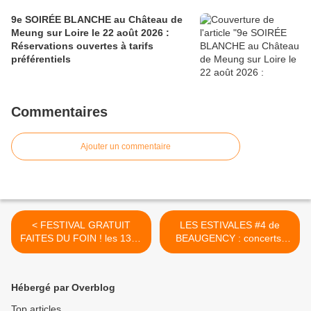
9e SOIRÉE BLANCHE au Château de
Meung sur Loire le 22 août 2026 :
Réservations ouvertes à tarifs
préférentiels
Commentaires
Ajouter un commentaire
< FESTIVAL GRATUIT
LES ESTIVALES #4 de
FAITES DU FOIN ! les 13 et
BEAUGENCY : concerts,
14 juillet 2018 à Férolles
animations, théâtre en ville
(45)
et sur LA PLAGE du 21 juin
au 19 août 2018 >
Hébergé par Overblog
Top articles