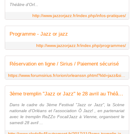
Théâtre d'Orl...
http://www.jazzorjazz.fr/index.php/infos-pratiques/
Programme - Jazz or jazz
http://www.jazzorjazz.fr/index.php/programmes/
Réservation en ligne / Sirius / Paiement sécurisé
https://www.forumsirius.fr/orion/orleanssn.phtml?kld=jazz&site=jazz
3ème tremplin "Jazz or Jazz" le 28 avril au Théâtre d' ORLEANS: Inscription avant le 15 février 2018 - VIVRE AUTREMENT VOS LOISIRS avec Clodelle
Dans le cadre du 3ème Festival "Jazz or Jazz", la Scène
nationale d'Orléans et l'association Ô Jazz! , en partenariat
avec le tremplin ReZZo Focal/Jazz à Vienne, organisent le
samedi 28 avril ...
http://www.clodelle45autrement.fr/2017/11/3eme-tremplin-jazz-or-jazz-le-28-avril-au-theatre-d-orleans-inscrption-avant-le-15-fevrier-2018.html