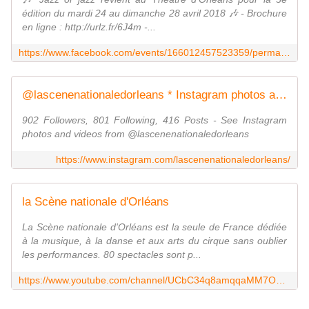
édition du mardi 24 au dimanche 28 avril 2018 🎶 - Brochure
en ligne : http://urlz.fr/6J4m -...
https://www.facebook.com/events/166012457523359/permalink/178423489615589/
@lascenenationaledorleans * Instagram photos and videos
902 Followers, 801 Following, 416 Posts - See Instagram
photos and videos from @lascenenationaledorleans
https://www.instagram.com/lascenenationaledorleans/
la Scène nationale d'Orléans
La Scène nationale d'Orléans est la seule de France dédiée
à la musique, à la danse et aux arts du cirque sans oublier
les performances. 80 spectacles sont p...
https://www.youtube.com/channel/UCbC34q8amqqaMM7O5VGhfrw