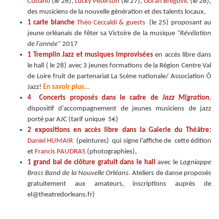
Cubano
(le 26),
Lucky Peterson
(le 27),
Goran Bregovic
(le 28),
des musiciens de la nouvelle génération et des talents locaux,
1 carte blanche
Théo Ceccaldi & guests
(le 25) proposant au
jeune orléanais de fêter sa Victoire de la musique
"Révélation
de l'année"
2017
1 Tremplin Jazz et musiques improvisées
en accès libre dans
le hall ( le 28) avec 3 jeunes formations de la Région Centre Val
de Loire fruit de partenariat La Scène nationale/ Association Ô
Jazz!
En savoir plus...
4 Concerts proposés dans le cadre de
Jazz Migration
,
dispositif d’accompagnement de jeunes musiciens de jazz
porté par AJC (tarif unique 5€)
2 expositions en accès libre dans la Galerie du Théâtre:
Daniel HUMAIR
(peintures) qui signe l’affiche de cette édition
et
Francis PAUDRAS
(photographies),
1 grand bal de clôture gratuit dans le hall
avec le
Lagniappe
Brass Band de la Nouvelle Orléans
. Ateliers de danse proposés
gratuitement aux amateurs, inscriptions auprès de
el@theatredorleans.fr)