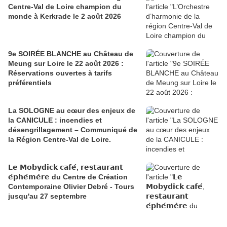
Centre-Val de Loire champion du
monde à Kerkrade le 2 août 2026
9e SOIRÉE BLANCHE au Château de
Meung sur Loire le 22 août 2026 :
Réservations ouvertes à tarifs
préférentiels
La SOLOGNE au cœur des enjeux de
la CANICULE : incendies et
désengrillagement – Communiqué de
la Région Centre-Val de Loire.
𝗟𝗲 𝗠𝗼𝗯𝘆𝗱𝗶𝗰𝗸 𝗰𝗮𝗳𝗲́, 𝗿𝗲𝘀𝘁𝗮𝘂𝗿𝗮𝗻𝘁
𝗲́𝗽𝗵𝗲́𝗺𝗲̀𝗿𝗲 du Centre de Création
Contemporaine Olivier Debré - Tours
jusqu'au 27 septembre