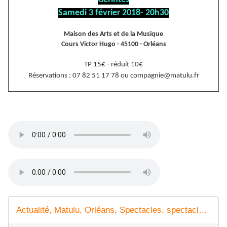
Samedi 3 février 2018- 20h30
Maison des Arts et de la Musique
Cours Victor Hugo - 45100 - Orléans
TP 15€ - réduit 10€
Réservations : 07 82 51 17 78 ou compagnie@matulu.fr
Actualité, Matulu, Orléans, Spectacles, spectacles orléans, Compagnie, compagnie Orleans, theatre orleans, musique, musique orleans, chant, chant orleans, lecture, lecture orleans, chant lyrique, chant lyrique orleans, lecture musicale, lecture musicale orléans