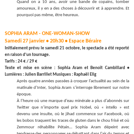
Quand on a 10 ans, avoir une bande de copains, tomber
amoureux, il y en a des choses à découvrir et à apprendre. Et
pourquoi pas même, être heureux.
SOPHIA ARAM - ONE-WOMAN-SHOW
Samedi 27 janvier • 20h30 • Espace Béraire
Initialement prévu le samedi 21 octobre, le spectacle a été reporté
en raison d’un tournage.
Tarifs : 24 € / 29 €
Texte et mise en scène : Sophia Aram et Benoît Cambillard •
Lumières : Julien Barrillet Musiques : Raphaël Elig
Après quatre années passées à croquer l’actualité au sein de la
matinale d’Inter, Sophia Aram s’interroge librement sur notre
époque.
À l’heure où une marque d’eau minérale a plus d’abonnés sur
Twitter que n’importe quel prix Nobel, où « intello » est
devenu une insulte, où le jihad commence sur Facebook, où
les bobos traquent les traces de gluten dans le chou frisé et où
Zemmour réhabilite Pétain… Sophia Aram dépeint avec
tendresse des personnages se débattant dans l’air du temps et