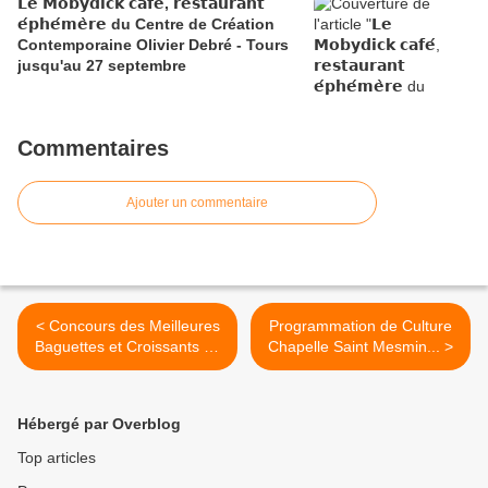
𝗟𝗲 𝗠𝗼𝗯𝘆𝗱𝗶𝗰𝗸 𝗰𝗮𝗳𝗲́, 𝗿𝗲𝘀𝘁𝗮𝘂𝗿𝗮𝗻𝘁
𝗲́𝗽𝗵𝗲́𝗺𝗲̀𝗿𝗲 du Centre de Création
Contemporaine Olivier Debré - Tours
jusqu'au 27 septembre
Commentaires
Ajouter un commentaire
< Concours des Meilleures
Programmation de Culture
Baguettes et Croissants du
Chapelle Saint Mesmin... >
Loiret 2017 : les lauréats
sont...
Hébergé par Overblog
Top articles