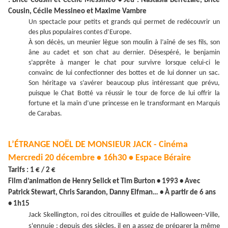
: Brice Cousin et Cécile Messineo • Jeu : Nastasia Berrezaie, Brice
Cousin, Cécile Messineo et Maxime Vambre
Un spectacle pour petits et grands qui permet de redécouvrir un
des plus populaires contes d’Europe.
À son décès, un meunier lègue son moulin à l’aîné de ses fils, son
âne au cadet et son chat au dernier. Désespéré, le benjamin
s’apprête à manger le chat pour survivre lorsque celui-ci le
convainc de lui confectionner des bottes et de lui donner un sac.
Son héritage va s’avérer beaucoup plus intéressant que prévu,
puisque le Chat Botté va réussir le tour de force de lui offrir la
fortune et la main d’une princesse en le transformant en Marquis
de Carabas.
L’ÉTRANGE NOËL DE MONSIEUR JACK - Cinéma
Mercredi 20 décembre • 16h30 • Espace Béraire
Tarifs : 1 € / 2 €
Film d’animation de Henry Selick et Tim Burton • 1993 • Avec
Patrick Stewart, Chris Sarandon, Danny Elfman… • À partir de 6 ans
• 1h15
Jack Skellington, roi des citrouilles et guide de Halloween-Ville,
s'ennuie : depuis des siècles, il en a assez de préparer la même