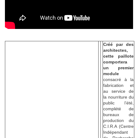
Créé par des
architectes,
cette paillote
comportera
un premier
module
consacré à la
fabrication et
au service de
la nourriture du
public l’été,
complété de
bureaux de
production du
C.I.R.A (Centre
Indépendant