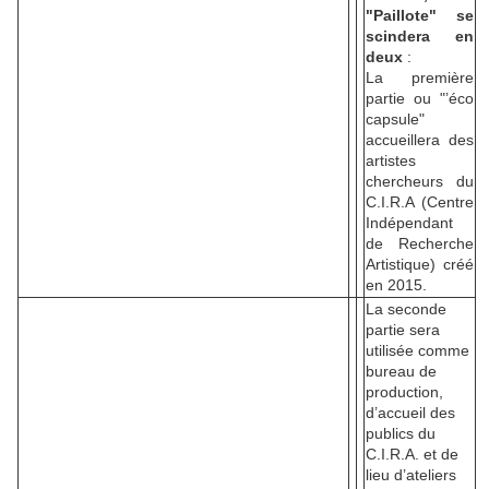
"Paillote" se
scindera en
deux
:
La première
partie ou "’éco
capsule"
accueillera des
artistes
chercheurs du
C.I.R.A (Centre
Indépendant
de Recherche
Artistique) créé
en 2015.
La seconde
partie sera
utilisée comme
bureau de
production,
d’accueil des
publics du
C.I.R.A. et de
lieu d’ateliers