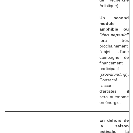
de Recherche
Artistique).
Un second
module
amphibie ou
"éco capsule"
fera très
prochainement
l'objet d'une
campagne de
financement
participatif
(
crowdfunding
).
Consacré
l’accueil
d’artistes, il
sera autonome
en énergie.
En dehors de
la saison
estivale, la