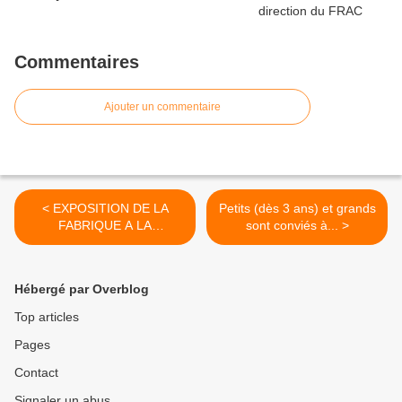
Commentaires
Ajouter un commentaire
< EXPOSITION DE LA
Petits (dès 3 ans) et grands
FABRIQUE A LA
sont conviés à... >
BOUTIQUE à Meung sur
Loire du 6 janvier au 26
février 2017
Hébergé par Overblog
Top articles
Pages
Contact
Signaler un abus