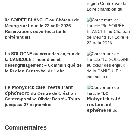
9e SOIRÉE BLANCHE au Château de
Meung sur Loire le 22 août 2026 :
Réservations ouvertes à tarifs
préférentiels
La SOLOGNE au cœur des enjeux de
la CANICULE : incendies et
désengrillagement – Communiqué de
la Région Centre-Val de Loire.
𝗟𝗲 𝗠𝗼𝗯𝘆𝗱𝗶𝗰𝗸 𝗰𝗮𝗳𝗲́, 𝗿𝗲𝘀𝘁𝗮𝘂𝗿𝗮𝗻𝘁
𝗲́𝗽𝗵𝗲́𝗺𝗲̀𝗿𝗲 du Centre de Création
Contemporaine Olivier Debré - Tours
jusqu'au 27 septembre
Commentaires