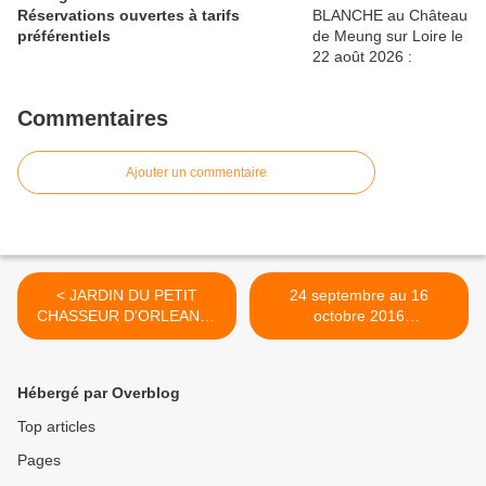
Réservations ouvertes à tarifs
préférentiels
Commentaires
Ajouter un commentaire
< JARDIN DU PETIT
24 septembre au 16
CHASSEUR D'ORLEANS :
octobre 2016
découvrez les artistes au
PROGRAMME de Edith... >
programme du 24
septembre au 16 octobre
Hébergé par Overblog
2016
Top articles
Pages