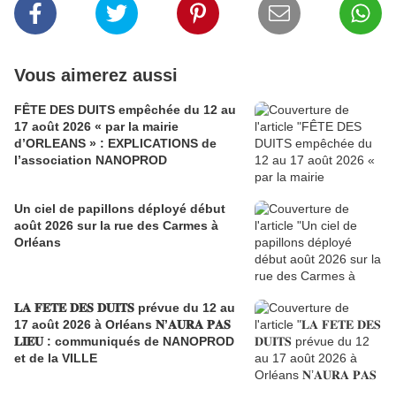
Vous aimerez aussi
FÊTE DES DUITS empêchée du 12 au
17 août 2026 « par la mairie
d’ORLEANS » : EXPLICATIONS de
l’association NANOPROD
Un ciel de papillons déployé début
août 2026 sur la rue des Carmes à
Orléans
𝐋𝐀 𝐅𝐄𝐓𝐄 𝐃𝐄𝐒 𝐃𝐔𝐈𝐓𝐒 prévue du 12 au
17 août 2026 à Orléans 𝐍’𝐀𝐔𝐑𝐀 𝐏𝐀𝐒
𝐋𝐈𝐄𝐔 : communiqués de NANOPROD
et de la VILLE