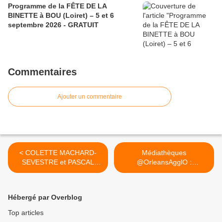
Programme de la FÊTE DE LA
BINETTE à BOU (Loiret) – 5 et 6
septembre 2026 - GRATUIT
Commentaires
Ajouter un commentaire
< COLETTE MACHARD-
Médiathèques
SEVESTRE et PASCAL
@OrleansAgglO :
NOTTIN : exposition dédiée
GRATUITE POUR TOUS...
à OSCAR au CLUB XV
>
d'ORLEANS 15 septembre-
Hébergé par Overblog
15 octobre 2016
Top articles