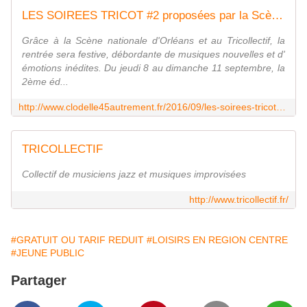
LES SOIREES TRICOT #2 proposées par la Scène nationale d'Orléans et le Tricollectif du 8 au 11 septembre 2016 - VIVRE AUTREMENT VOS LOISIRS avec Clodelle
Grâce à la Scène nationale d'Orléans et au Tricollectif, la
rentrée sera festive, débordante de musiques nouvelles et d'
émotions inédites. Du jeudi 8 au dimanche 11 septembre, la
2ème éd...
http://www.clodelle45autrement.fr/2016/09/les-soirees-tricot-2-proposees-par-la-scene-nationale-d-orleans-et-le-tricollectif-du-8-au-11-septembre-2016.html
TRICOLLECTIF
Collectif de musiciens jazz et musiques improvisées
http://www.tricollectif.fr/
#GRATUIT OU TARIF REDUIT
#LOISIRS EN REGION CENTRE
#JEUNE PUBLIC
Partager