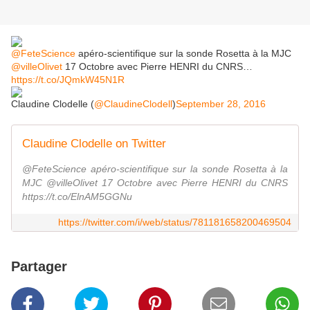
@FeteScience
apéro-scientifique sur la sonde Rosetta à la MJC
@villeOlivet
17 Octobre avec Pierre HENRI du CNRS…
https://t.co/JQmkW45N1R
Claudine Clodelle (
@ClaudineClodell
)
September 28, 2016
Claudine Clodelle on Twitter
@FeteScience apéro-scientifique sur la sonde Rosetta à la
MJC @villeOlivet 17 Octobre avec Pierre HENRI du CNRS
https://t.co/ElnAM5GGNu
https://twitter.com/i/web/status/781181658200469504
Partager