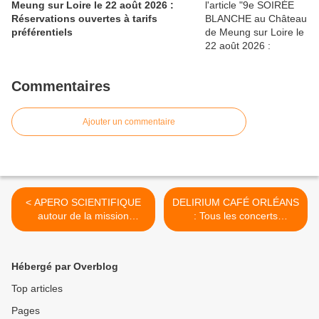
Meung sur Loire le 22 août 2026 :
Réservations ouvertes à tarifs
préférentiels
Commentaires
Ajouter un commentaire
< APERO SCIENTIFIQUE
DELIRIUM CAFÉ ORLÉANS
autour de la mission
: Tous les concerts
spatiale Rosetta à la MJC
programmés d'octobre à
d'OLIVET le 17 octobre
décembre 2016 - ENTRÉE
Entrée libre
GRATUITE >
Hébergé par Overblog
Top articles
Pages