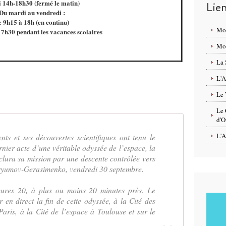
 14h-18h30 (fermé le matin)
Lie
Du mardi au vendredi :
e 9h15 à 18h (en continu)
Mo
7h30 pendant les vacances scolaires
Mon
La 
L'A
Le 
Le 
d'O
L'A
ts et ses découvertes scientifiques ont tenu le
nier acte d’une véritable odyssée de l’espace, la
lura sa mission par une descente contrôlée vers
uryumov-Gerasimenko, vendredi 30 septembre.
eures 20, à plus ou moins 20 minutes près. Le
en direct la fin de cette odyssée, à la Cité des
 Paris, à la Cité de l’espace à Toulouse et sur le