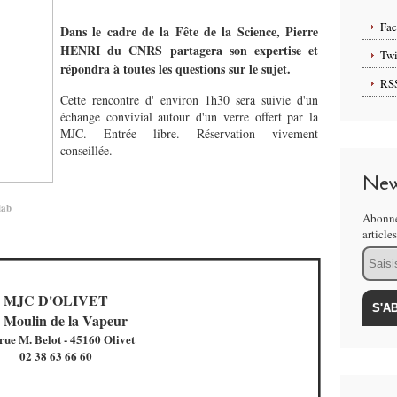
Fa
Dans le cadre de la Fête de la Science, Pierre
HENRI du CNRS partagera son expertise et
Twi
répondra à toutes les questions sur le sujet.
RS
Cette rencontre d' environ 1h30 sera suivie d'un
échange convivial autour d'un verre offert par la
MJC. Entrée libre. Réservation vivement
conseillée.
New
lab
Abonne
article
Email
MJC D'OLIVET
 Moulin de la Vapeur
rue M. Belot - 45160 Olivet
02 38 63 66 60