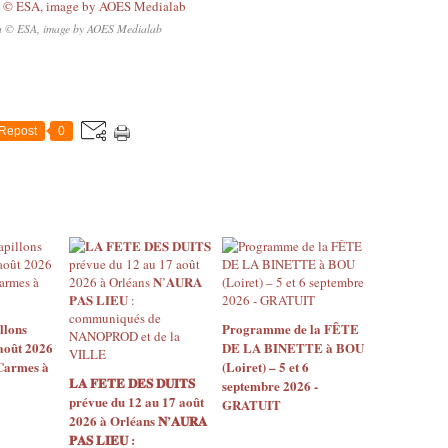
a © ESA, image by AOES Medialab
Repost
0
llons
Programme de la FÊTE
août 2026
DE LA BINETTE à BOU
 Carmes à
(Loiret) – 5 et 6
𝐋𝐀 𝐅𝐄𝐓𝐄 𝐃𝐄𝐒 𝐃𝐔𝐈𝐓𝐒
septembre 2026 -
prévue du 12 au 17 août
GRATUIT
2026 à Orléans 𝐍’𝐀𝐔𝐑𝐀
𝐏𝐀𝐒 𝐋𝐈𝐄𝐔 :