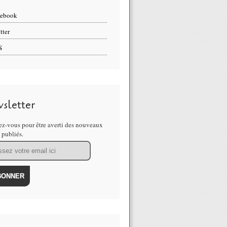
cebook
tter
S
sletter
z-vous pour être averti des nouveaux
s publiés.