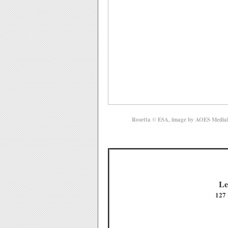
Rosetta
© ESA, image by AOES Media
Le
127 