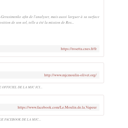
erasimenko afin de l'analyser, mais aussi larguer à sa surface
ition de son sol, telle a été la mission de Ros...
https://rosetta.cnes.fr/fr
http://www.mjcmoulin-olivet.org/
E OFFICIEL DE LA MJC ICI...
https://www.facebook.com/Le.Moulin.de.la.Vapeur
GE FACEBOOK DE LA MJC...