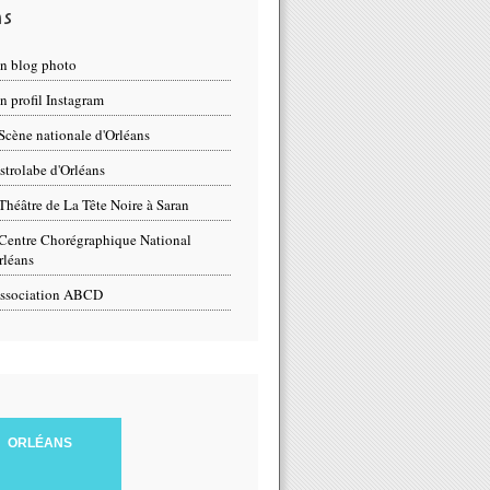
ns
n blog photo
 profil Instagram
Scène nationale d'Orléans
strolabe d'Orléans
Théâtre de La Tête Noire à Saran
Centre Chorégraphique National
rléans
ssociation ABCD