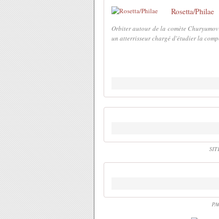
Rosetta/Philae
Orbiter autour de la comète Churyumov-G
un atterrisseur chargé d'étudier la compos
SIT
PA