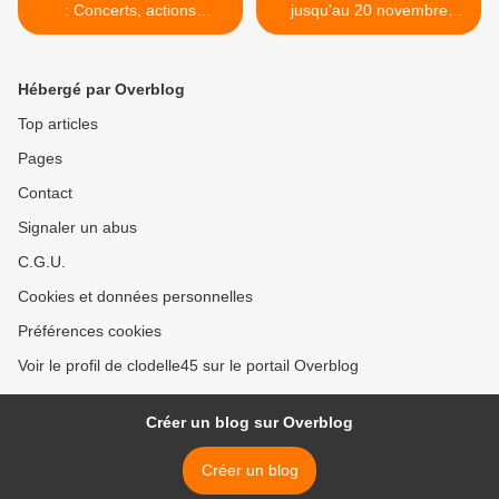
: Concerts, actions
jusqu'au 20 novembre
culturelles, partenariats,
EXPO ... >
topophonies... Ça bouge de
septembre à décembre
Hébergé par Overblog
2016!
Top articles
Pages
Contact
Signaler un abus
C.G.U.
Cookies et données personnelles
Préférences cookies
Voir le profil de clodelle45 sur le portail Overblog
Créer un blog sur Overblog
Créer un blog