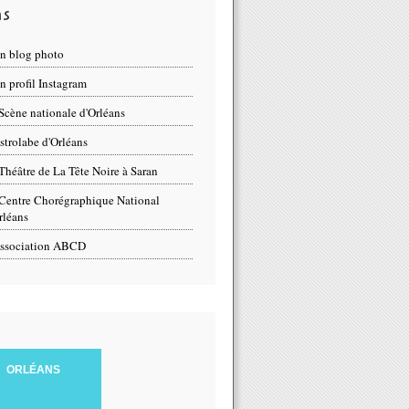
ns
n blog photo
 profil Instagram
Scène nationale d'Orléans
strolabe d'Orléans
Théâtre de La Tête Noire à Saran
Centre Chorégraphique National
rléans
ssociation ABCD