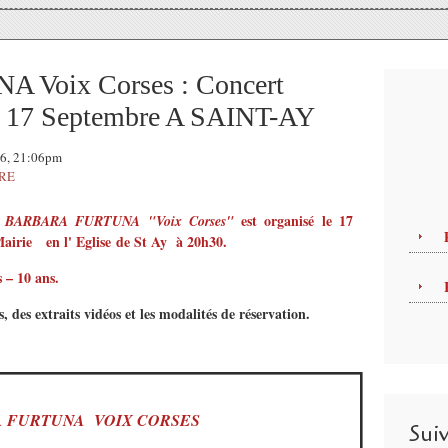
Voix Corses : Concert
17 Septembre A SAINT-AY
16, 21:06pm
TRE
e
est organisé
le 17
BARBARA FURTUNA "Voix Corses"
Mairie en l' Eglise
de St Ay
à 20h30.
s – 10 ans.
, des extraits vidéos et les modalités de réservation.
A FURTUNA
VOIX CORSES
Sui