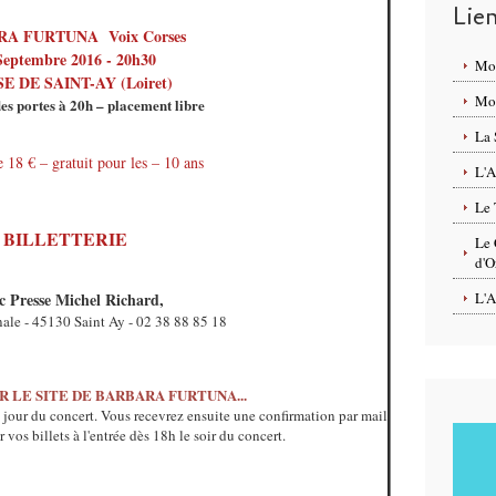
Lie
A FURTUNA Voix Corses
Septembre 2016 - 20h30
Mo
E DE SAINT-AY (Loiret)
Mon
es portes à 20h – placement libre
La 
 18 € – gratuit pour les – 10 ans
L'A
Le 
BILLETTERIE
Le 
d'O
c Presse Michel Richard,
L'A
ale -
45130 Saint Ay - 02 38 88 85 18
UR LE SITE DE BARBARA FURTUNA...
e jour du concert. Vous recevrez ensuite une confirmation par mail
 vos billets à l'entrée dès 18h le soir du concert.