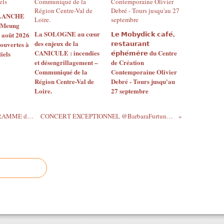
BLANCHE
 Meung
La SOLOGNE au cœur
𝗟𝗲 𝗠𝗼𝗯𝘆𝗱𝗶𝗰𝗸 𝗰𝗮𝗳𝗲́,
2 août 2026
des enjeux de la
𝗿𝗲𝘀𝘁𝗮𝘂𝗿𝗮𝗻𝘁
 ouvertes à
CANICULE : incendies
𝗲́𝗽𝗵𝗲́𝗺𝗲̀𝗿𝗲 du Centre
iels
et désengrillagement –
de Création
Communiqué de la
Contemporaine Olivier
Région Centre-Val de
Debré - Tours jusqu'au
Loire.
27 septembre
24 septembre au 16 octobre 2016 PROGRAMME de Edith...
CONCERT EXCEPTIONNEL @BarbaraFurtuna "Voix...