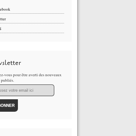
cebook
tter
S
sletter
z-vous pour être averti des nouveaux
s publiés.