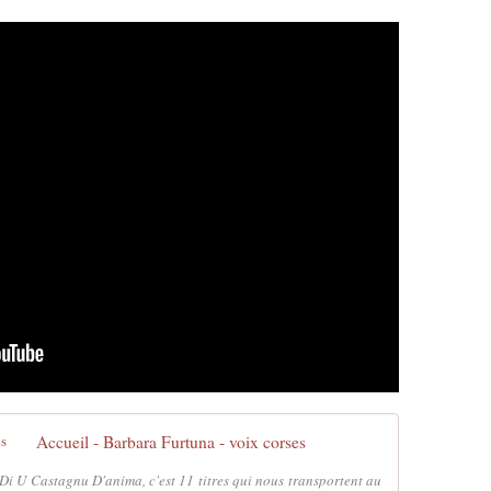
Accueil - Barbara Furtuna - voix corses
i U Castagnu D'anima, c'est 11 titres qui nous transportent au