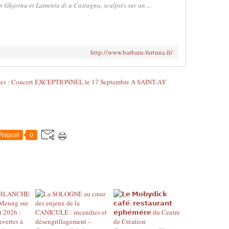
 Ghjornu et Lamentu di u Castagnu, sculptés sur un ...
http://www.barbara-furtuna.fr/
Repost
0