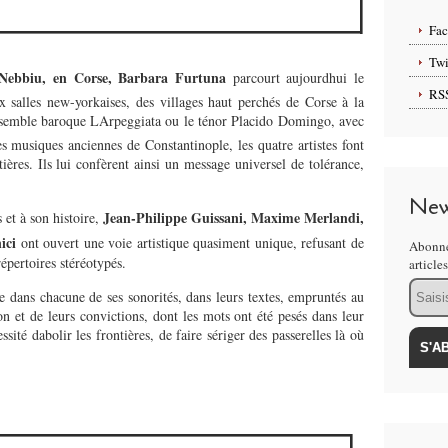
Fa
Twi
 Nebbiu, en Corse, Barbara Furtuna
parcourt aujourdhui le
RS
 salles new-yorkaises, des villages haut perchés de Corse à la
ensemble baroque LArpeggiata ou le ténor Placido Domingo, avec
 musiques anciennes de Constantinople, les quatre artistes font
ières. Ils lui confèrent ainsi un message universel de tolérance,
New
Jean-Philippe Guissani, Maxime Merlandi,
s et à son histoire,
nici
ont ouvert une voie artistique quasiment unique, refusant de
Abonne
répertoires stéréotypés.
article
Email
e dans chacune de ses sonorités, dans leurs textes, empruntés au
on et de leurs convictions, dont les mots ont été pesés dans leur
ssité dabolir les frontières, de faire sériger des passerelles là où