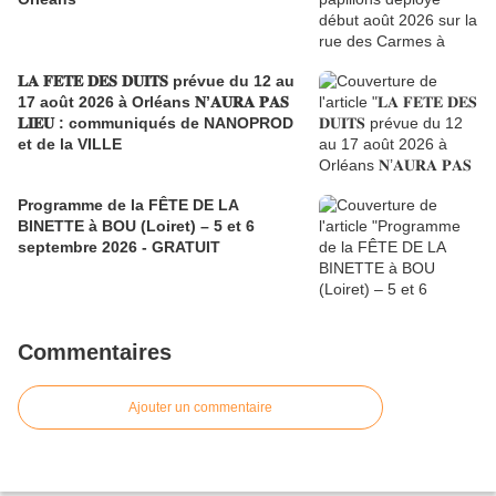
𝐋𝐀 𝐅𝐄𝐓𝐄 𝐃𝐄𝐒 𝐃𝐔𝐈𝐓𝐒 prévue du 12 au
17 août 2026 à Orléans 𝐍’𝐀𝐔𝐑𝐀 𝐏𝐀𝐒
𝐋𝐈𝐄𝐔 : communiqués de NANOPROD
et de la VILLE
Programme de la FÊTE DE LA
BINETTE à BOU (Loiret) – 5 et 6
septembre 2026 - GRATUIT
Commentaires
Ajouter un commentaire