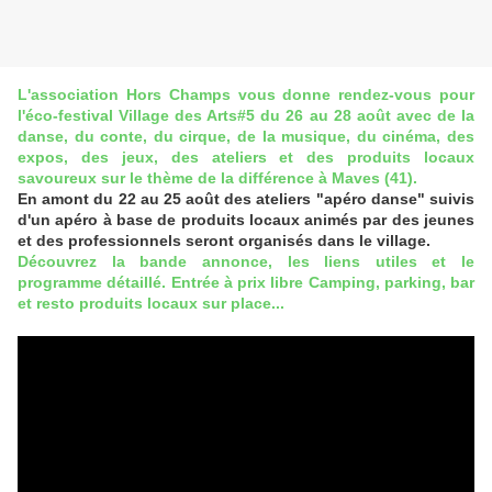
L'association Hors Champs vous donne rendez-vous pour
l'éco-festival Village des Arts#5 du 26 au 28 août avec de la
danse, du conte, du cirque, de la musique, du cinéma, des
expos, des jeux, des ateliers et des produits locaux
savoureux sur le thème de la différence à Maves (41).
En amont du 22 au 25 août des ateliers "apéro danse" suivis
d'un apéro à base de produits locaux animés par des jeunes
et des professionnels seront organisés dans le village.
Découvrez la bande annonce, les liens utiles et le
programme détaillé.
Entrée à prix libre Camping, parking, bar
et resto produits locaux sur place
...