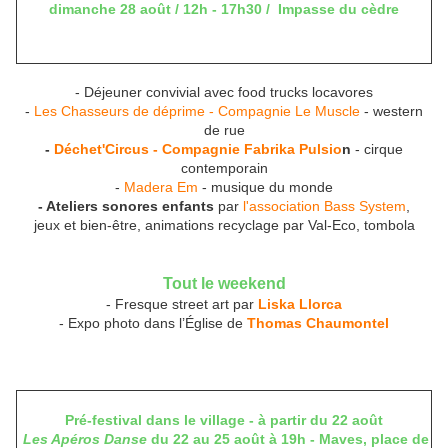
dimanche 28 août / 12h - 17h30 / Impasse du cèdre
- Déjeuner convivial avec food trucks locavores
-
Les Chasseurs de déprime - Compagnie Le Muscle
- western
de rue
-
Déchet'Circus - Compagnie Fabrika Pulsio
n
- cirque
contemporain
-
Madera Em
- musique du monde
- Ateliers sonores enfants
par
l'association Bass System
,
jeux et bien-être, animations recyclage par Val-Eco, tombola
Tout le weekend
- Fresque street art par
Liska Llorca
- Expo photo dans l’Église de
Thomas Chaumontel
Pré-festival dans le village - à partir du 22 août
Les Apéros Danse
du 22 au 25 août à 19h - Maves, place de