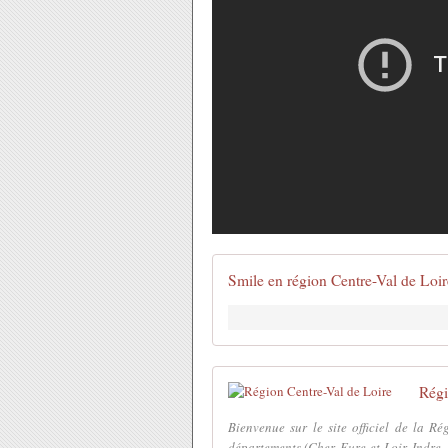
Smile en région Centre-Val de Loir
Régi
Bienvenue sur le site officiel de la R
départements (Cher, Eure-et-Loir, Indre , 