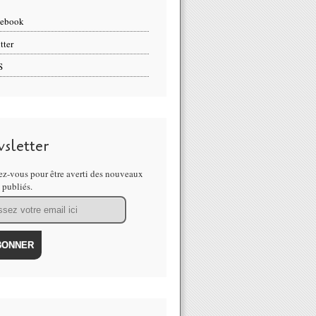
cebook
tter
S
sletter
z-vous pour être averti des nouveaux
s publiés.