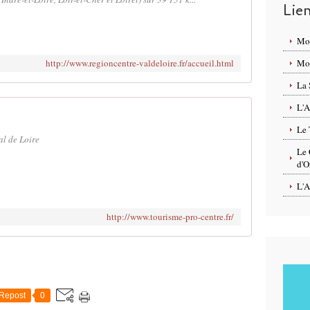
Lie
Mo
http://www.regioncentre-valdeloire.fr/accueil.html
Mon
La 
L'A
Le 
al de Loire
Le 
d'O
L'A
http://www.tourisme-pro-centre.fr/
Repost
0