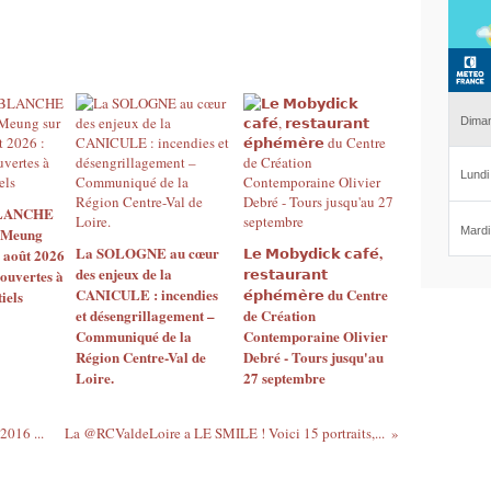
BLANCHE
 Meung
La SOLOGNE au cœur
𝗟𝗲 𝗠𝗼𝗯𝘆𝗱𝗶𝗰𝗸 𝗰𝗮𝗳𝗲́,
2 août 2026
des enjeux de la
𝗿𝗲𝘀𝘁𝗮𝘂𝗿𝗮𝗻𝘁
 ouvertes à
CANICULE : incendies
𝗲́𝗽𝗵𝗲́𝗺𝗲̀𝗿𝗲 du Centre
iels
et désengrillagement –
de Création
Communiqué de la
Contemporaine Olivier
Région Centre-Val de
Debré - Tours jusqu'au
Loire.
27 septembre
2016 ...
La @RCValdeLoire a LE SMILE ! Voici 15 portraits,...