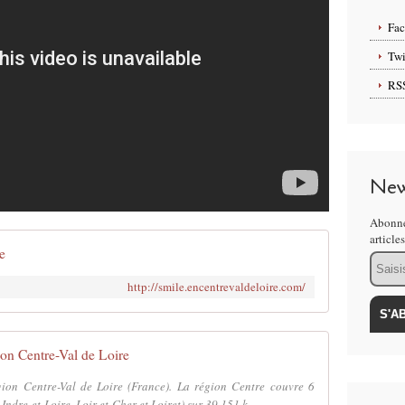
Fa
Twi
RS
New
Abonne
article
e
Email
http://smile.encentrevaldeloire.com/
on Centre-Val de Loire
égion Centre-Val de Loire (France). La région Centre couvre 6
Indre-et-Loire, Loir-et-Cher et Loiret) sur 39 151 k...