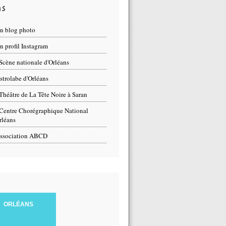
ns
n blog photo
 profil Instagram
Scène nationale d'Orléans
strolabe d'Orléans
Théâtre de La Tête Noire à Saran
Centre Chorégraphique National
rléans
ssociation ABCD