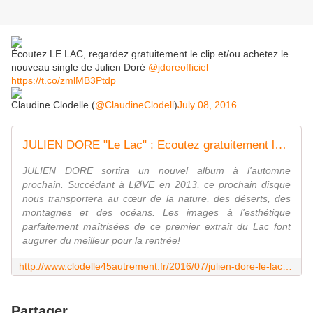
Écoutez LE LAC, regardez gratuitement le clip et/ou achetez le
nouveau single de Julien Doré
@jdoreofficiel
https://t.co/zmlMB3Ptdp
Claudine Clodelle (
@ClaudineClodell
)
July 08, 2016
JULIEN DORE "Le Lac" : Ecoutez gratuitement le 1er single de son prochain album. - VIVRE AUTREMENT VOS LOISIRS avec Clodelle
JULIEN DORE sortira un nouvel album à l'automne
prochain. Succédant à LØVE en 2013, ce prochain disque
nous transportera au cœur de la nature, des déserts, des
montagnes et des océans. Les images à l'esthétique
parfaitement maîtrisées de ce premier extrait du Lac font
augurer du meilleur pour la rentrée!
http://www.clodelle45autrement.fr/2016/07/julien-dore-le-lac-ecoutez-gratuitement-le-1er-single-de-son-prochain-album.html
Partager