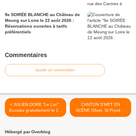
9e SOIRÉE BLANCHE au Château de
Meung sur Loire le 22 août 2026 :
Réservations ouvertes à tarifs
préférentiels
Commentaires
Ajouter un commentaire
< JULIEN DORE "Le Lac" :
CANTON S'MET EN
Ecoutez gratuitement le 1er
SCÈNE Olivet, St Pryvé St
single de son prochain
Mesmin, St Hilaire St
album.
Mesmin au Festival LES
MOULINS A PAROLES
Hébergé par Overblog
2016 >