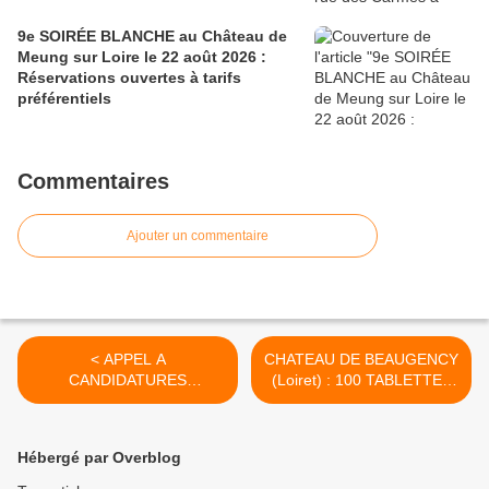
9e SOIRÉE BLANCHE au Château de
Meung sur Loire le 22 août 2026 :
Réservations ouvertes à tarifs
préférentiels
Commentaires
Ajouter un commentaire
< APPEL A
CHATEAU DE BEAUGENCY
CANDIDATURES
(Loiret) : 100 TABLETTES
ARTISTIQUES pour un
pour une visite guidée en
nouveau festival à SAINT
réalité augmentée >
JEAN DE BRAYE en 2017
Hébergé par Overblog