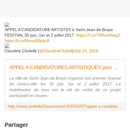
APPEL A CANDIDATURE ARTISTES à Saint-Jean de Braye
FESTIVAL 30 juin, 1er et 2 juillet 2017.
https://t.co/7Whx4Aiwg7
https://t.co/MmaARjuaUf
Claudine Clodelle (
@ClaudineClodell
)
July 23, 2016
APPEL A CANDIDATURES ARTISTIQUES pour un nouveau festival à SAINT JEAN DE BRAYE en 2017 - VIVRE AUTREMENT VOS LOISIRS avec Clodelle
La ville de Saint-Jean de Braye organise son premier festival
en centre-ville les 30 juin, 1er et 2 juillet 2017. La
mobilisation de tous est la clé de voûte de ce projet
participatif et citoyen.
http://www.clodelle45autrement.fr/2016/07/appel-a-candidatures-artistiques-pour-un-nouveau-festival-a-saint-jean-de-braye-en-2017.html
Partager