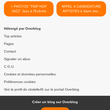
< PHOTOS "TRIP HOP
APPEL A CANDIDATURE
JAZZ" Jazz à l'Evêché
ARTISTES à Saint-Jean
@Supafuh...
de... >
Hébergé par Overblog
Top articles
Pages
Contact
Signaler un abus
C.G.U.
Cookies et données personnelles
Préférences cookies
Voir le profil de clodelle45 sur le portail Overblog
Créer un blog sur Overblog