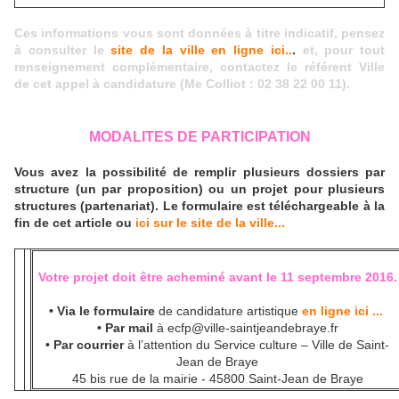
Ces informations vous sont données à titre indicatif, pensez
à consulter le
site de la ville en ligne ici..
.
et, pour tout
renseignement complémentaire, contactez le référent Ville
de cet appel à candidature (Me Colliot : 02 38 22 00 11).
MODALITES DE PARTICIPATION
Vous avez la possibilité de remplir plusieurs dossiers par
structure (un par proposition) ou un projet pour plusieurs
structures (partenariat). Le formulaire est téléchargeable à la
fin de cet article ou
ici sur le site de la ville...
Votre projet doit être acheminé avant le 11 septembre 2016.
•
Via le formulaire
de candidature artistique
en ligne ici ...
• Par mail
à ecfp@ville-saintjeandebraye.fr
• Par courrier
à l’attention du Service culture – Ville de Saint-
Jean de Braye
45 bis rue de la mairie - 45800 Saint-Jean de Braye