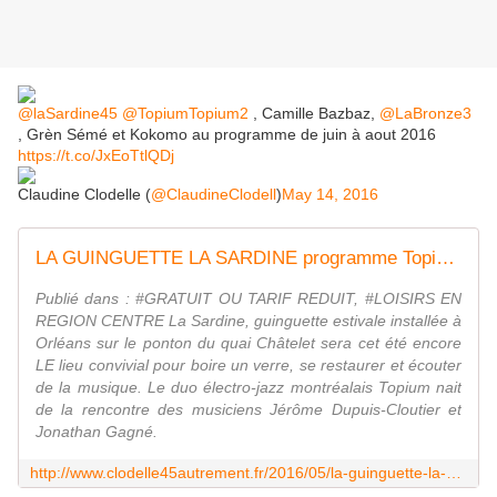
@laSardine45
@TopiumTopium2
, Camille Bazbaz,
@LaBronze3
, Grèn Sémé et Kokomo au programme de juin à aout 2016
https://t.co/JxEoTtlQDj
Claudine Clodelle (
@ClaudineClodell
)
May 14, 2016
LA GUINGUETTE LA SARDINE programme Topium, Camille Bazbaz, La Bronze, Grèn Sémé et Kokomo en juillet aout 2016 - VIVRE AUTREMENT VOS LOISIRS avec Clodelle
Publié dans : #GRATUIT OU TARIF REDUIT, #LOISIRS EN
REGION CENTRE La Sardine, guinguette estivale installée à
Orléans sur le ponton du quai Châtelet sera cet été encore
LE lieu convivial pour boire un verre, se restaurer et écouter
de la musique. Le duo électro-jazz montréalais Topium nait
de la rencontre des musiciens Jérôme Dupuis-Cloutier et
Jonathan Gagné.
http://www.clodelle45autrement.fr/2016/05/la-guinguette-la-sardine-programme-topium-camille-bazbaz-la-bronze-gren-seme-et-kokomo-en-juillet-aout-2016.html