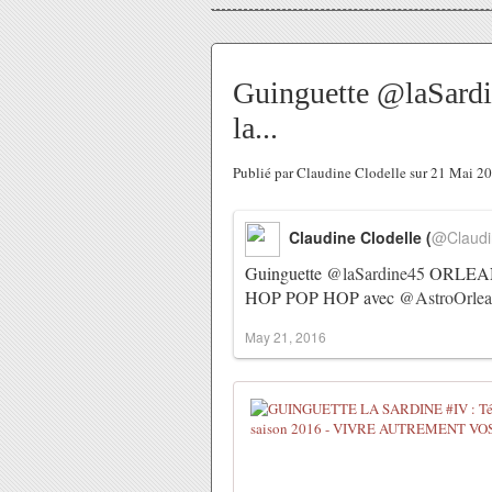
Guinguette @laSar
la...
Publié par Claudine Clodelle sur 21 Mai 2
Claudine Clodelle (
@Claudi
Guinguette
@laSardine45
ORLEANS 
HOP POP HOP avec
@AstroOrlea
May 21, 2016