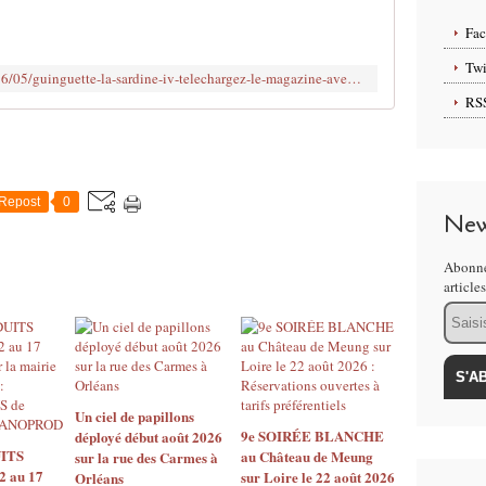
1
e
Fa
r
j
Twi
http://www.clodelle45autrement.fr/2016/05/guinguette-la-sardine-iv-telechargez-le-magazine-avec-toute-la-programmation-de-la-saison-2016.html
u
RS
i
n
a
u
2
Repost
0
5
New
s
e
Abonne
p
article
t
Email
e
m
b
r
e
Un ciel de papillons
,
9e SOIRÉE BLANCHE
déployé début août 2026
ITS
au Château de Meung
l
sur la rue des Carmes à
2 au 17
sur Loire le 22 août 2026
Orléans
a