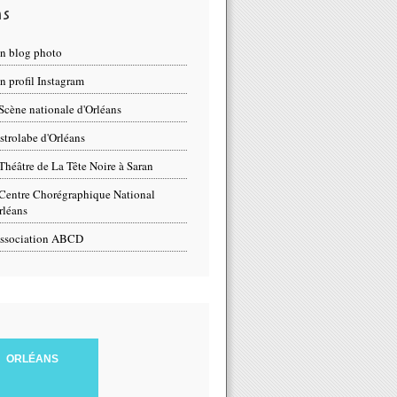
ns
n blog photo
 profil Instagram
Scène nationale d'Orléans
strolabe d'Orléans
Théâtre de La Tête Noire à Saran
Centre Chorégraphique National
rléans
ssociation ABCD