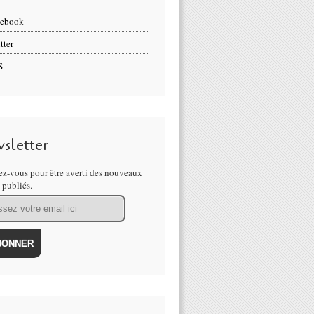
cebook
tter
S
sletter
z-vous pour être averti des nouveaux
s publiés.