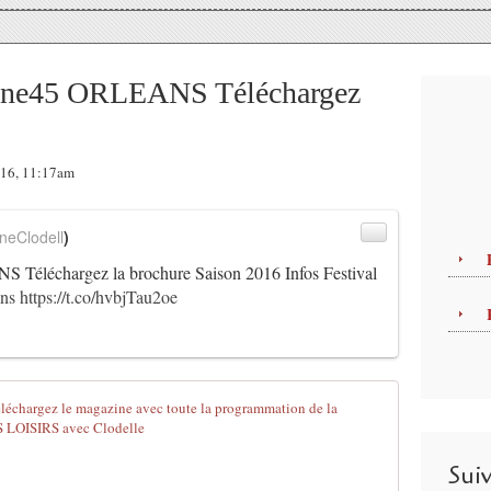
dine45 ORLEANS Téléchargez
016, 11:17am
neClodell
)
Téléchargez la brochure Saison 2016 Infos Festival
ns
https://t.co/hvbjTau2oe
GUINGUETTE 
D
u
Sui