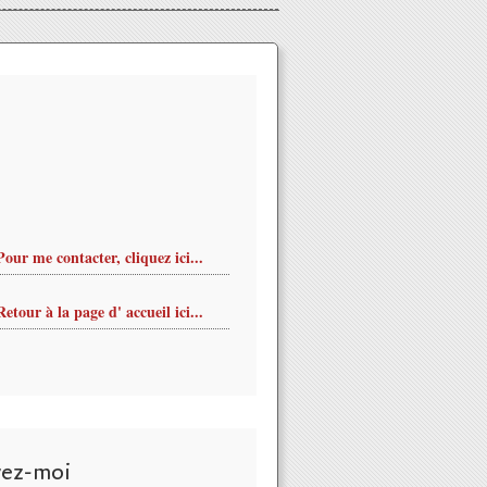
Pour me contacter, cliquez ici...
Retour à la page d' accueil ici...
LA SARDINE #IV : Téléchargez le magazine avec toute la progra
vez-moi