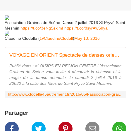
Association Graines de Scène Danse 2 juillet 2016 St Pryvé Saint
Mesmin
https://t.co/3eNgSzkimI
https://t.co/8syrAwShya
Claudine Clodelle (
@ClaudineClodell
)
May 13, 2016
VOYAGE EN ORIENT Spectacle de danses orientales 2 juillet 2016 ST PRYVE ST MESMIN - VIVRE AUTREMENT VOS LOISIRS avec Clodelle
Publié dans : #LOISIRS EN REGION CENTRE L'Association
Graines de Scène vous invite à découvrir la richesse et la
magie de la danse orientale, le samedi 2 juillet 2016 à
20h30 à la salle des fêtes de Saint Pryvé Saint Mesmin.
http://www.clodelle45autrement.fr/2016/05/l-association-graines-de-scene-vous-invite-a-decouvrir-la-richesse-et-la-magie-de-la-danse-orientale-le-samedi-2-juillet-2016-a-20h3
Partager