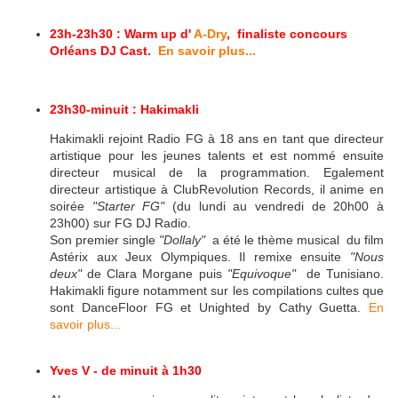
23h-23h30 : Warm up d'
A-Dry
, finaliste concours
Orléans DJ Cast.
En savoir plus...
23h30-minuit :
Hakimakli
Hakimakli rejoint Radio FG à 18 ans en tant que directeur
artistique pour les jeunes talents et est nommé ensuite
directeur musical de la programmation. Egalement
directeur artistique à ClubRevolution Records, il anime en
soirée
"Starter FG"
(du lundi au vendredi de 20h00 à
23h00) sur FG DJ Radio.
Son premier single
"Dollaly"
a été le thème musical du film
Astérix aux Jeux Olympiques. Il remixe ensuite
"Nous
deux"
de Clara Morgane puis
"Equivoque"
de Tunisiano.
Hakimakli figure notamment sur les compilations cultes que
sont DanceFloor FG et Unighted by Cathy Guetta.
En
savoir plus...
Yves V - de minuit à 1h30