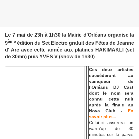
Le 7 mai de 23h à 1h30 la Mairie d'Orléans organise la
ème
9
édition du Set Electro gratuit des Fêtes de Jeanne
d' Arc avec cette année aux platines HAKIMAKLI (
set
de 30mn) puis
YVES V
(show de 1h30).
Ces deux artistes
succéderont au
vainqueur de
l’Orléans DJ Cast
dont le nom sera
connu cette nuit
après la finale au
Nova Club -
En
savoir plus..
.
Celui-ci assurera un
warm’up de 30
minutes sur le parvis