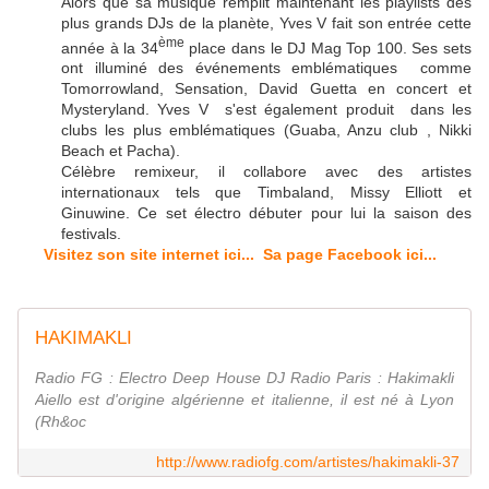
Alors que sa musique remplit maintenant les playlists des
plus grands DJs de la planète, Yves V fait son entrée cette
ème
année à la 34
place dans le DJ Mag Top 100. Ses sets
ont illuminé des événements emblématiques comme
Tomorrowland, Sensation, David Guetta en concert et
Mysteryland. Yves V s'est également produit dans les
clubs les plus emblématiques (Guaba, Anzu club , Nikki
Beach et Pacha).
Célèbre remixeur, il collabore avec des artistes
internationaux tels que Timbaland, Missy Elliott et
Ginuwine. Ce set électro débuter pour lui la saison des
festivals.
Visitez son site internet ici...
Sa page Facebook ici...
HAKIMAKLI
Radio FG : Electro Deep House DJ Radio Paris : Hakimakli
Aiello est d'origine algérienne et italienne, il est né à Lyon
(Rh&oc
http://www.radiofg.com/artistes/hakimakli-37