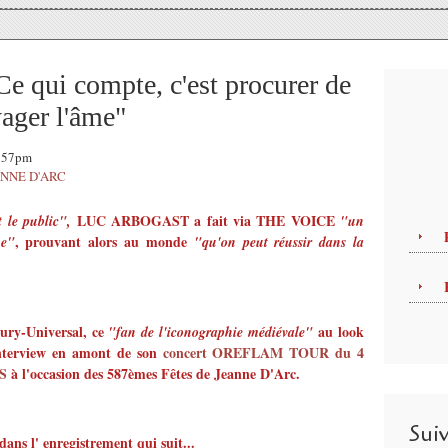
ui compte, c'est procurer de
yager l'âme"
8:57pm
ANNE D'ARC
LUC ARBOGAST a fait via THE VOICE
t le public",
"un
, prouvant alors au monde
ue"
"qu'on peut réussir dans la
cury-Universal, ce
au look
"fan de l'iconographie médiévale"
nterview en amont de son
concert OREFLAM TOUR du 4
S
à l'occasion des 587èmes Fêtes de Jeanne D'Arc.
Sui
dans l' enregistrement qui suit...