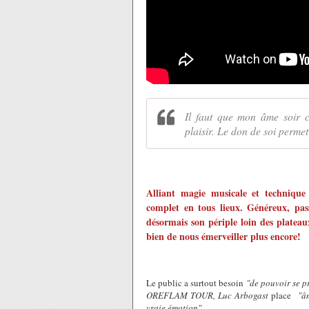
Il faut que mon âme soir co
plaisir. Le don de soi permet
Alliant magie musicale et techniq
complet en tous lieux. Généreux, pas
désormais son périple loin des plateau
bien de nous émerveiller plus encore!
Le public a surtout besoin
"de pouvoir se pr
OREFLAM TOUR, Luc Arbogast
place
"â
vraie émotion".