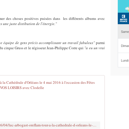
rmer des choses positives puisées dans les différents albums avec
ns
une juste distibution de l'énergie."
ne équipe de gens précis accomplissant un travail fabuleux"
parmi
du cirque Gruss et le régisseur Jean-Philippe Corre qui
"a eu un vrai
LUC ARBOGAS
L
o
o
k
d
e
http://www.clodelle45autrement.fr/2016/04/luc-arbogast-oreflam-tour-a-la-cathedrale-d-orleans-le-4-mai-2016-a-l-occasion-des-fetes-de-jeanne-d-arc.html
m