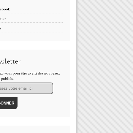
cebook
tter
S
sletter
z-vous pour être averti des nouveaux
s publiés.