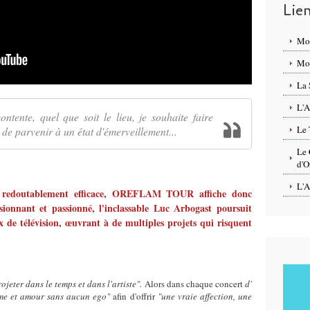
Lie
Mo
Mon
La 
L'A
ntente, quel que soit le lieu, je souhaite faire
Le 
 de parvenir à un état d'émerveillement...
Le 
d'O
L'A
ue redoutablement efficace, OREFLAM TOUR affiche donc
sionnant et passionné, l'inclassable Luc Arbogast poursuit
x de télévision, œuvrant à de multiples projets qui risquent
ojeter dans le temps et dans l'artiste"
.
Alors
dans chaque concert
d'
me et amour sans aucun ego"
afin d'offrir
"une vraie affection, une