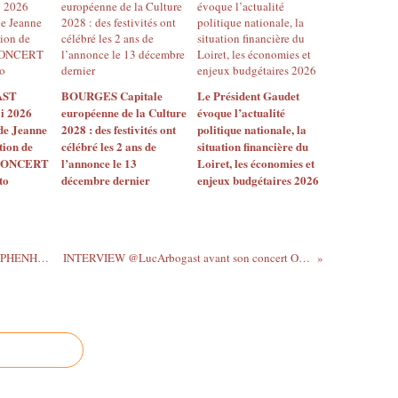
e
e
t
r
a
r
AST
BOURGES Capitale
Le Président Gaudet
ai 2026
européenne de la Culture
évoque l’actualité
e
 de Jeanne
2028 : des festivités ont
politique nationale, la
d
tion de
célébré les 2 ans de
situation financière du
e
t CONCERT
l’annonce le 13
Loiret, les économies et
c
to
décembre dernier
enjeux budgétaires 2026
o
n
t
r
e
@shellerwilliam Lola Marsh SAGE @HYPHENHYPHEN. 8...
INTERVIEW @LucArbogast avant son concert OREFLAM...
t
é
n
o
r
,
a
c