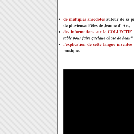
de multiples anecdotes
autour de sa p
de pluvieuses Fêtes de Jeanne d' Arc,
des informations sur le COLLECT
table pour faire quelque chose de beau"
l'explication de cette langue inventée
musique.