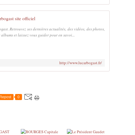
é
n
e
bogast site officiel
s
t
ogast. Retrouvez ses dernières actualités, des vidéos, des photos,
r
s albums et laissez vous guider pour en savoi...
e
l
,
v
http://www.lucarbogast.fr/
o
i
x
h
o
r
Repost
0
s
-
n
o
r
m