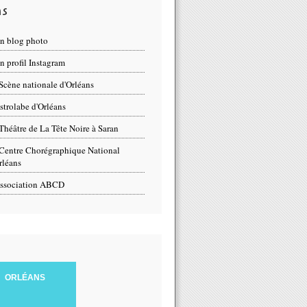
ns
n blog photo
 profil Instagram
Scène nationale d'Orléans
strolabe d'Orléans
Théâtre de La Tête Noire à Saran
Centre Chorégraphique National
rléans
ssociation ABCD