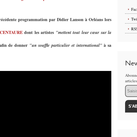
Fa
récédente programmation par Didier Lanson à Orléans lors
Twi
RS
IF CENTAURE
dont les artistes
"mettent tout leur cœur sur la
afin de donner
à sa
"un souffle particulier et international"
New
Abonne
article
Email