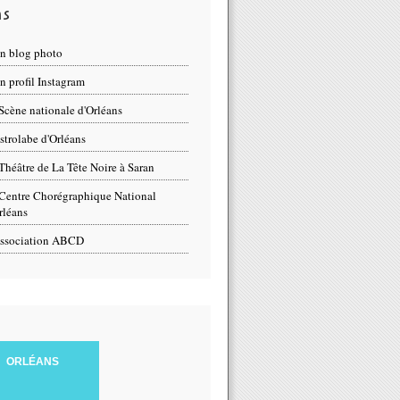
ns
n blog photo
 profil Instagram
Scène nationale d'Orléans
strolabe d'Orléans
Théâtre de La Tête Noire à Saran
Centre Chorégraphique National
rléans
ssociation ABCD