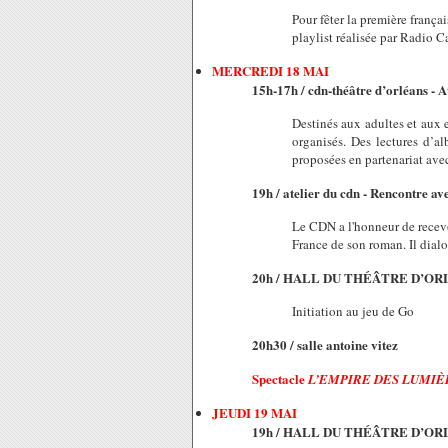
Pour fêter la première fran
playlist réalisée par Radio 
MERCREDI 18 MAI
15h-17h / cdn-théâtre d’orléans - A
Destinés aux adultes et aux e
organisés. Des lectures d’al
proposées en partenariat ave
19h / atelier du cdn - Rencontre 
Le CDN a l'honneur de recevo
France de son roman. Il dial
20h / HALL DU THÉÂTRE D’O
Initiation au jeu de Go
20h30 / salle antoine vitez
Spectacle
L’EMPIRE DES LUMIÈ
JEUDI 19 MAI
19h / HALL DU THÉÂTRE D’O