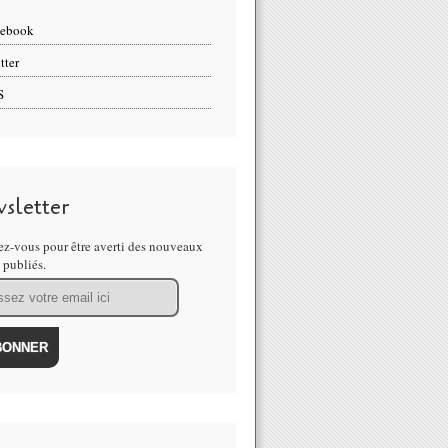
cebook
tter
S
sletter
z-vous pour être averti des nouveaux
s publiés.