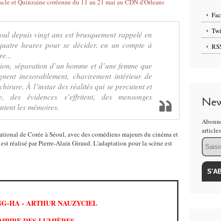
Fa
Twi
éoul depuis vingt ans est brusquement rappelé en
quatre heures pour se décider, en un compte à
RS
e...
ation, séparation d’un homme et d’une femme que
ignent inexorablement, chavirement intérieur de
hirure. À l’instar des réalités qui se percutent et
e, des évidences s’effritent, des mensonges
New
antent les mémoires.
Abonne
article
national de Corée à Séoul, avec des comédiens majeurs du cinéma et
Email
est réalisé par Pierre-Alain Giraud.
L'adaptation pour la scène est
G-HA - ARTHUR NAUZYCIEL
EMPIRE DES LUMIÈRES