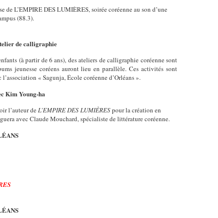
çaise de L’EMPIRE DES LUMIÈRES, soirée coréenne au son d’une
Campus (88.3).
telier de calligraphie
nfants (à partir de 6 ans), des ateliers de calligraphie coréenne sont
bums jeunesse coréens auront lieu en parallèle. Ces activités sont
c l’association « Sagunja, École coréenne d’Orléans ».
avec Kim Young-ha
ir l’auteur de
L’EMPIRE DES LUMIÈRES
pour la création en
oguera avec Claude Mouchard, spécialiste de littérature coréenne.
RLÉANS
RES
RLÉANS