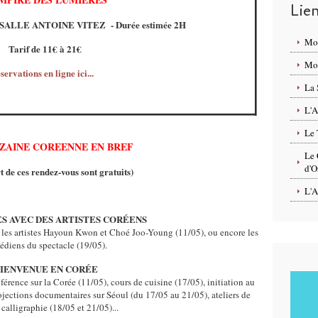
Lie
 - SALLE ANTOINE VITEZ
- Durée estimée 2H
Mo
Tarif de 11€ à 21€
Mon
servations en ligne ici...
La 
L'A
Le 
ZAINE COREENNE EN BREF
Le 
d'O
t de ces rendez-vous sont gratuits)
L'A
S AVEC DES ARTISTES CORÉENS
les artistes Hayoun Kwon et Choé Joo-Young (11/05), ou encore les
diens du spectacle (19/05).
IENVENUE EN CORÉE
érence sur la Corée (11/05), cours de cuisine (17/05), initiation au
jections documentaires sur Séoul (du 17/05 au 21/05), ateliers de
calligraphie (18/05 et 21/05)...