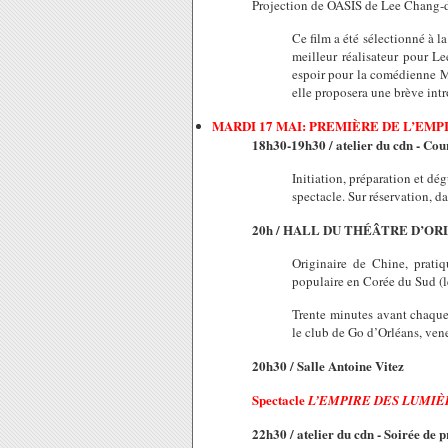
Projection de OASIS de Lee Chang-
Ce film a été sélectionné à l
meilleur réalisateur pour L
espoir pour la comédienne Mo
elle proposera une brève intr
MARDI 17 MAI: PREMIÈRE DE L’EMP
18h30-19h30 / atelier du cdn - Cour
Initiation, préparation et dé
spectacle. Sur réservation, da
20h / HALL DU THÉÂTRE D’OR
Originaire de Chine, prati
populaire en Corée du Sud (l
Trente minutes avant chaque
le club de Go d’Orléans, vene
20h30 / Salle Antoine Vitez
Spectacle
L’EMPIRE DES LUMIÈ
22h30 / atelier du cdn - Soirée de