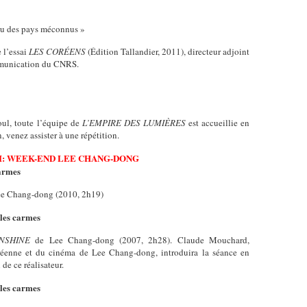
nu des pays méconnus »
 l’essai
LES CORÉENS
(Édition Tallandier, 2011), directeur adjoint
ommunication du CNRS.
oul, toute l’équipe de
L’EMPIRE DES LUMIÈRES
est accueillie en
, venez assister à une répétition.
AI: WEEK-END LEE CHANG-DONG
armes
ee Chang-dong (2010, 2h19)
les carmes
NSHINE
de Lee Chang-dong (2007, 2h28). Claude Mouchard,
coréenne et du cinéma de Lee Chang-dong, introduira la séance en
l de ce réalisateur.
les carmes