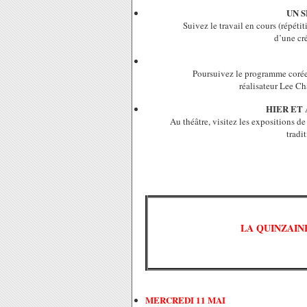
UN 
Suivez le travail en cours (répéti
d’une cré
Poursuivez le programme coréen
réalisateur Lee C
HIER ET
Au théâtre, visitez les expositions de
tradi
LA QUINZAIN
MERCREDI 11 MAI