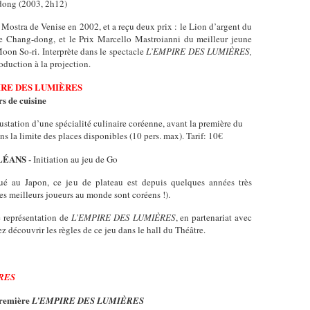
dong (2003, 2h12)
a Mostra de Venise en 2002, et a reçu deux prix : le Lion d’argent du
ee Chang-dong, et le Prix Marcello Mastroianni du meilleur jeune
on So-ri. Interprète dans le spectacle
L’EMPIRE DES LUMIÈRES,
oduction à la projection.
IRE DES LUMIÈRES
s de cuisine
gustation d’une spécialité culinaire coréenne, avant la première du
ns la limite des places disponibles (10 pers. max). Tarif: 10€
LÉANS -
Initiation au jeu de Go
qué au Japon, ce jeu de plateau est depuis quelques années très
es meilleurs joueurs au monde sont coréens !).
 représentation de
L’EMPIRE DES LUMIÈRES
, en partenariat avec
z découvrir les règles de ce jeu dans le hall du Théâtre.
RES
 première
L’EMPIRE DES LUMIÈRES