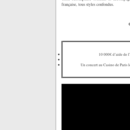
française, tous styles confondus.
C
10 000€ d’aide de l
Un concert au Casino de Paris le