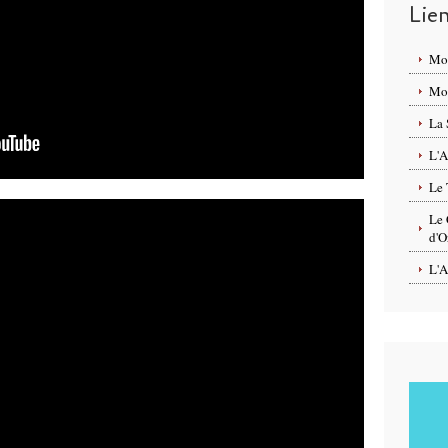
Lie
Mo
Mon
La 
L'A
Le 
Le 
d'O
L'A