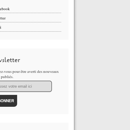
cebook
tter
S
sletter
z-vous pour être averti des nouveaux
s publiés.