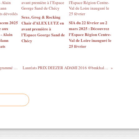
M
a
r
Sexe, Grog & Rocking
K
acem 2025
SIA du 22 février au 2
Chair d’ALEX LUTZ en
e aux
mars 2025 : Découvrez
h
avant première à
 - Alain
l'Espace Région Centre-
l’Espace George Sand de
a
olann
Val de Loire inauguré le
Chécy
l
ats
25 février
i
f
é
,
Photos du concert de @Roverofficiel programmé par...
Lauréats PRIX DEEZER ADAMI 2016 @bmkhalife...
H
e
r
,
L
'
I
m
p
é
r