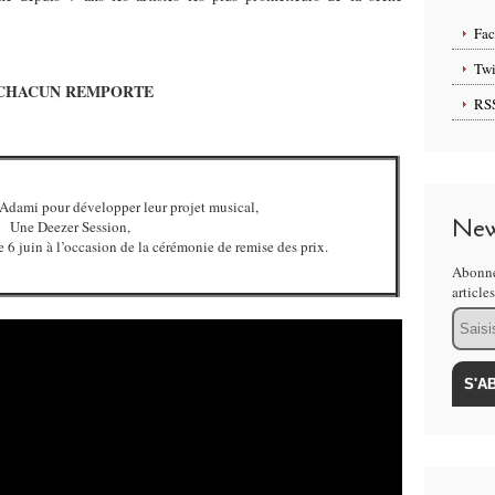
Fa
Twi
HACUN REMPORTE
RS
’Adami pour développer leur projet musical,
New
Une Deezer Session,
 6 juin à l’occasion de la cérémonie de remise des prix.
Abonne
article
Email