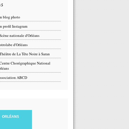
ns
n blog photo
 profil Instagram
Scène nationale d'Orléans
strolabe d'Orléans
Théâtre de La Tête Noire à Saran
Centre Chorégraphique National
rléans
ssociation ABCD