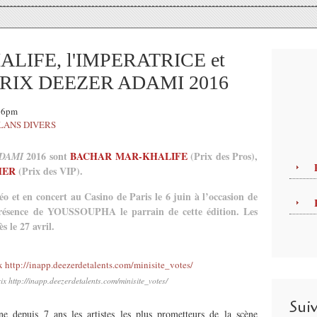
IFE, l'IMPERATRICE et
e PRIX DEEZER ADAMI 2016
:36pm
LANS DIVERS
2016 sont
BACHAR MAR-KHALIFE
(Prix des Pros),
DAMI
HER
(Prix des VIP).
déo et en concert au Casino de Paris le 6 juin à l’occasion de
présence de YOUSSOUPHA le parrain de cette édition. Les
s le 27 avril.
ix http://inapp.deezerdetalents.com/minisite_votes/
Sui
e depuis 7 ans les artistes les plus prometteurs de la scène